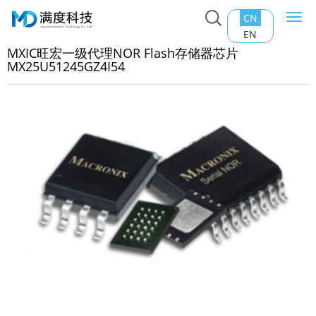
CN
Togg
主页
>
产品中心
>
Nor Flash
>
MXIC旺宏一级代理NOR
navi
EN
ash存储器芯片MX25U51245GZ4I54
MXIC旺宏一级代理NOR Flash存储器芯片
MX25U51245GZ4I54