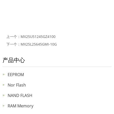
上一个：
MX25U51245GZ4100
下一个：
MX25L25645GMI-10G
产品中心
EEPROM
Nor Flash
NAND FLASH
RAM Memory