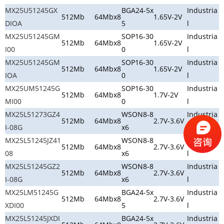
MX25U51245GX
BGA24-5x
Industria
512Mb
64Mbx8
1.65V-2V
DIOA
5
l
MX25U51245GM
SOP16-30
Industria
512Mb
64Mbx8
1.65V-2V
I00
0
l
MX25U51245GM
SOP16-30
Industria
512Mb
64Mbx8
1.65V-2V
IOA
0
l
MX25UM51245G
SOP16-30
Industria
512Mb
64Mbx8
1.7V-2V
MI00
0
l
MX25L51273GZ4
WSON8-8
Industria
512Mb
64Mbx8
2.7V-3.6V
I-08G
x6
l
MX25L51245JZ41
WSON8-8
Industria
512Mb
64Mbx8
2.7V-3.6V
08
x6
l
MX25L51245GZ2
WSON8-8
Industria
512Mb
64Mbx8
2.7V-3.6V
I-08G
x6
l
MX25LM51245G
BGA24-5x
Industria
512Mb
64Mbx8
2.7V-3.6V
XDI00
5
l
MX25L51245JXDI
BGA24-5x
Industria