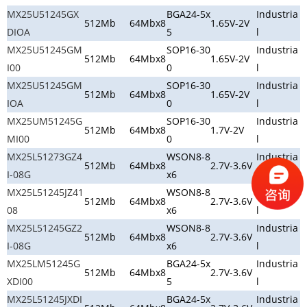
MX25U51245GX
BGA24-5x
Industria
512Mb
64Mbx8
1.65V-2V
DIOA
5
l
MX25U51245GM
SOP16-30
Industria
512Mb
64Mbx8
1.65V-2V
I00
0
l
MX25U51245GM
SOP16-30
Industria
512Mb
64Mbx8
1.65V-2V
IOA
0
l
MX25UM51245G
SOP16-30
Industria
512Mb
64Mbx8
1.7V-2V
MI00
0
l
MX25L51273GZ4
WSON8-8
Industria
512Mb
64Mbx8
2.7V-3.6V
I-08G
x6
l
MX25L51245JZ41
WSON8-8
Industria
512Mb
64Mbx8
2.7V-3.6V
08
x6
l
MX25L51245GZ2
WSON8-8
Industria
512Mb
64Mbx8
2.7V-3.6V
I-08G
x6
l
MX25LM51245G
BGA24-5x
Industria
512Mb
64Mbx8
2.7V-3.6V
XDI00
5
l
MX25L51245JXDI
BGA24-5x
Industria