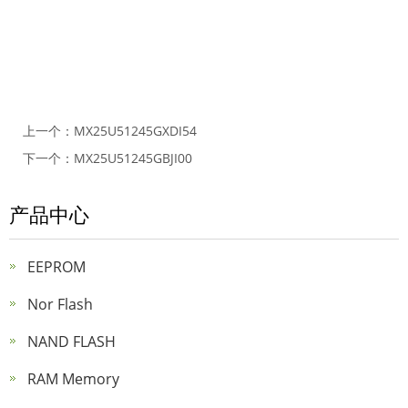
上一个：
MX25U51245GXDI54
下一个：
MX25U51245GBJI00
产品中心
EEPROM
Nor Flash
NAND FLASH
RAM Memory