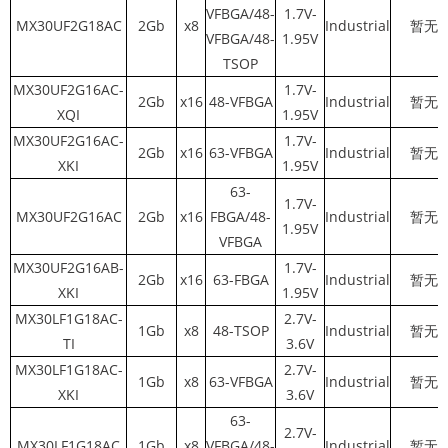
VFBGA/48-
1.7V-
MX30UF2G18AC
2Gb
x8
Industrial
暂无
VFBGA/48-
1.95V
TSOP
MX30UF2G16AC-
1.7V-
2Gb
x16
48-VFBGA
Industrial
暂无
XQI
1.95V
MX30UF2G16AC-
1.7V-
2Gb
x16
63-VFBGA
Industrial
暂无
XKI
1.95V
63-
1.7V-
MX30UF2G16AC
2Gb
x16
FBGA/48-
Industrial
暂无
1.95V
VFBGA
MX30UF2G16AB-
1.7V-
2Gb
x16
63-FBGA
Industrial
暂无
XKI
1.95V
MX30LF1G18AC-
2.7V-
1Gb
x8
48-TSOP
Industrial
暂无
TI
3.6V
MX30LF1G18AC-
2.7V-
1Gb
x8
63-VFBGA
Industrial
暂无
XKI
3.6V
63-
2.7V-
MX30LF1G18AC
1Gb
x8
VFBGA/48-
Industrial
暂无