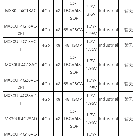
63-
2.7V-
MX30LF4G18AC
4Gb
x8
FBGA/48-
Industrial
暂无
3.6V
TSOP
MX30UF4G18AC-
1.7V-
4Gb
x8
63-VFBGA
Industrial
暂无
XKI
1.95V
MX30UF4G18AC-
1.7V-
4Gb
x8
48-TSOP
Industrial
暂无
TI
1.95V
63-
1.7V-
MX30UF4G18AC
4Gb
x8
FBGA/48-
Industrial
暂无
1.95V
TSOP
MX30UF4G28AD-
1.7V-
4Gb
x8
63-VFBGA
Industrial
暂无
XKI
1.95V
MX30UF4G28AD-
1.7V-
4Gb
x8
48-TSOP
Industrial
暂无
TI
1.95V
63-
1.7V-
MX30UF4G28AD
4Gb
x8
FBGA/48-
Industrial
暂无
1.95V
TSOP
MX30UF4G16AC-
1.7V-