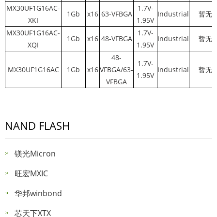
MX30UF1G16AC-
1.7V-
1Gb
x16
63-VFBGA
Industrial
暂无
XKI
1.95V
MX30UF1G16AC-
1.7V-
1Gb
x16
48-VFBGA
Industrial
暂无
XQI
1.95V
48-
1.7V-
MX30UF1G16AC
1Gb
x16
VFBGA/63-
Industrial
暂无
1.95V
VFBGA
NAND FLASH
镁光Micron
旺宏MXIC
华邦winbond
芯天下XTX