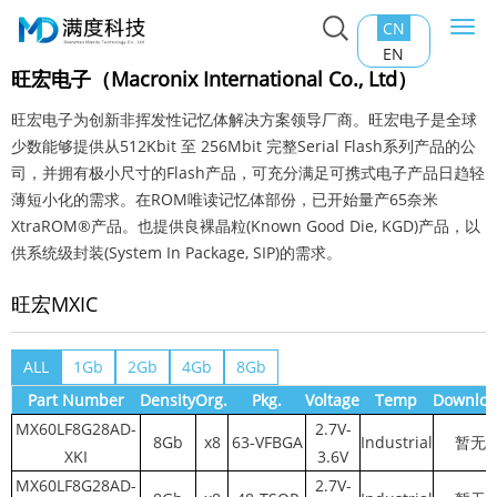
CN
Togg
主页
>
产品中心
>
NAND FLASH
>
旺宏MXIC
navi
EN
旺宏电子（Macronix International Co., Ltd）
旺宏电子为创新非挥发性记忆体解决方案领导厂商。旺宏电子是全球
少数能够提供从512Kbit 至 256Mbit 完整Serial Flash系列产品的公
司，并拥有极小尺寸的Flash产品，可充分满足可携式电子产品日趋轻
薄短小化的需求。在ROM唯读记忆体部份，已开始量产65奈米
XtraROM®产品。也提供良裸晶粒(Known Good Die, KGD)产品，以
供系统级封装(System In Package, SIP)的需求。
旺宏MXIC
ALL
1Gb
2Gb
4Gb
8Gb
Part Number
Density
Org.
Pkg.
Voltage
Temp
Downlo
MX60LF8G28AD-
2.7V-
8Gb
x8
63-VFBGA
Industrial
暂无
XKI
3.6V
MX60LF8G28AD-
2.7V-