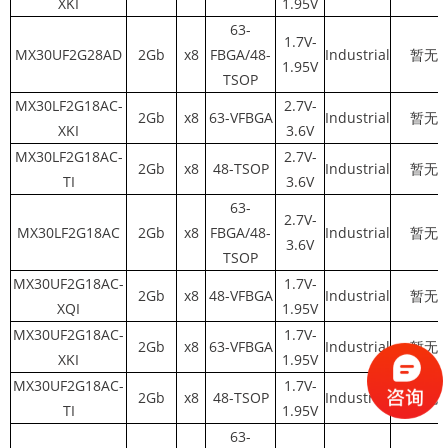
XKI
1.95V
63-
1.7V-
MX30UF2G28AD
2Gb
x8
FBGA/48-
Industrial
暂无
1.95V
TSOP
MX30LF2G18AC-
2.7V-
2Gb
x8
63-VFBGA
Industrial
暂无
XKI
3.6V
MX30LF2G18AC-
2.7V-
2Gb
x8
48-TSOP
Industrial
暂无
TI
3.6V
63-
2.7V-
MX30LF2G18AC
2Gb
x8
FBGA/48-
Industrial
暂无
3.6V
TSOP
MX30UF2G18AC-
1.7V-
2Gb
x8
48-VFBGA
Industrial
暂无
XQI
1.95V
MX30UF2G18AC-
1.7V-
2Gb
x8
63-VFBGA
Industrial
暂无
XKI
1.95V
MX30UF2G18AC-
1.7V-
2Gb
x8
48-TSOP
Industrial
暂无
TI
1.95V
63-