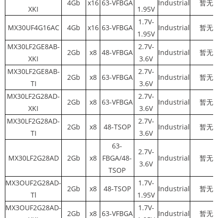
4Gb
x16
63-VFBGA
Industrial
暂无
XKI
1.95V
1.7V-
MX30UF4G16AC
4Gb
x16
63-VFBGA
Industrial
暂无
1.95V
MX30LF2GE8AB-
2.7V-
2Gb
x8
48-VFBGA
Industrial
暂无
XKI
3.6V
MX30LF2GE8AB-
2.7V-
2Gb
x8
63-VFBGA
Industrial
暂无
TI
3.6V
MX30LF2G28AD-
2.7V-
2Gb
x8
63-VFBGA
Industrial
暂无
XKI
3.6V
MX30LF2G28AD-
2.7V-
2Gb
x8
48-TSOP
Industrial
暂无
TI
3.6V
63-
2.7V-
MX30LF2G28AD
2Gb
x8
FBGA/48-
Industrial
暂无
3.6V
TSOP
MX3OUF2G28AD-
1.7V-
2Gb
x8
48-TSOP
Industrial
暂无
Tl
1.95V
MX3OUF2G28AD-
1.7V-
2Gb
x8
63-VFBGA
Industrial
暂无