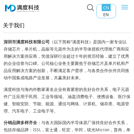
主页
>
关于我们
CN
Togg
navi
EN
关于我们
深圳市满度科技有限公司
（以下简称“满度科技）是国内一家专业以
存储芯片，单片机，晶振等元器件为主的半导体授权代理推广商和应
用解决方案供应商，凭借深耕行业超过十年的资历经验，建立了优秀
的企业信誉与口碑。公司核心业务主要聚焦于存储芯片及单片机和产
品应用解决方案的创新，不断满足客户需求，与各类合作伙伴共同推
动中国集成电路产业发展，共赢美好未来。
满度科技与海内外数家著名企业有着紧密的良好合作关系，电子元器
件广泛应用于民用、工业等领域。 涵盖消费电子、便携设备、医疗保
健、智能安防、节能、能源、通信与网络、计算机、储存类、电源管
理、汽车电子、工业电子等。
分销品牌多样齐全
：与各大国际国内半导体原厂保持良好合作关系，
包括存储品牌：ISSI,，富士通，旺宏，华邦，镁光Micron，普冉，单