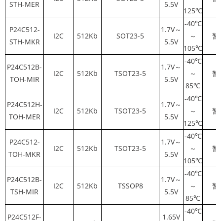
STH-MER
5.5V
125℃
-40℃
P24C512-
1.7V～
I2C
512Kb
SOT23-5
～
暂
STH-MKR
5.5V
105℃
-40℃
P24C512B-
1.7V～
I2C
512Kb
TSOT23-5
～
暂
TOH-MIR
5.5V
85℃
-40℃
P24C512H-
1.7V～
I2C
512Kb
TSOT23-5
～
暂
TOH-MER
5.5V
125℃
-40℃
P24C512-
1.7V～
I2C
512Kb
TSOT23-5
～
暂
TOH-MKR
5.5V
105℃
-40℃
P24C512B-
1.7V～
I2C
512Kb
TSSOP8
～
暂
TSH-MIR
5.5V
85℃
-40℃
P24C512F-
1.65V