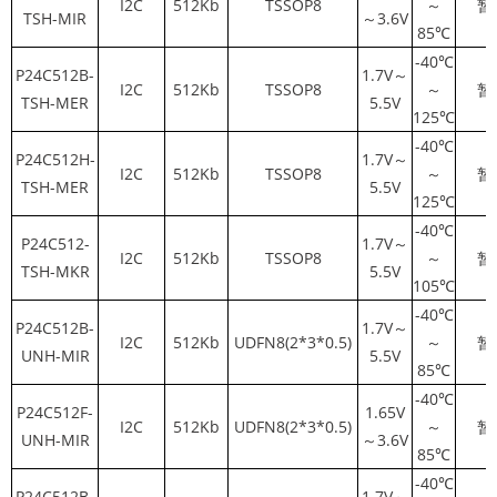
I2C
512Kb
TSSOP8
～
暂
TSH-MIR
～3.6V
85℃
-40℃
P24C512B-
1.7V～
I2C
512Kb
TSSOP8
～
暂
TSH-MER
5.5V
125℃
-40℃
P24C512H-
1.7V～
I2C
512Kb
TSSOP8
～
暂
TSH-MER
5.5V
125℃
-40℃
P24C512-
1.7V～
I2C
512Kb
TSSOP8
～
暂
TSH-MKR
5.5V
105℃
-40℃
P24C512B-
1.7V～
I2C
512Kb
UDFN8(2*3*0.5)
～
暂
UNH-MIR
5.5V
85℃
-40℃
P24C512F-
1.65V
I2C
512Kb
UDFN8(2*3*0.5)
～
暂
UNH-MIR
～3.6V
85℃
-40℃
P24C512B-
1.7V～