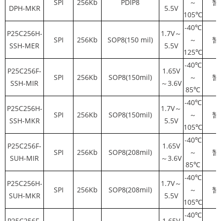
SPI
256Kb
PDIP8
～
暂
DPH-MKR
5.5V
105℃
-40℃
P25C256H-
1.7V～
SPI
256Kb
SOP8(150 mil)
～
暂
SSH-MER
5.5V
125℃
-40℃
P25C256F-
1.65V
SPI
256Kb
SOP8(150mil)
～
暂
SSH-MIR
～3.6V
85℃
-40℃
P25C256H-
1.7V～
SPI
256Kb
SOP8(150mil)
～
暂
SSH-MKR
5.5V
105℃
-40℃
P25C256F-
1.65V
SPI
256Kb
SOP8(208mil)
～
暂
SUH-MIR
～3.6V
85℃
-40℃
P25C256H-
1.7V～
SPI
256Kb
SOP8(208mil)
～
暂
SUH-MKR
5.5V
105℃
-40℃
P25C256F-
1.65V