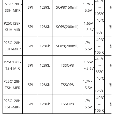
-40℃
P25C128H-
1.7V～
SPI
128Kb
SOP8(150mil)
～
暂
SSH-MKR
5.5V
105℃
-40℃
P25C128F-
1.65V
SPI
128Kb
SOP8(208mil)
～
暂
SUH-MIR
～3.6V
85℃
-40℃
P25C128H-
1.7V～
SPI
128Kb
SOP8(208mil)
～
暂
SUH-MKR
5.5V
105℃
-40℃
P25C128F-
1.65V
SPI
128Kb
TSSOP8
～
暂
TSH-MIR
～3.6V
85℃
-40℃
P25C128H-
1.7V～
SPI
128Kb
TSSOP8
～
暂
TSH-MER
5.5V
125℃
-40℃
P25C128H-
1.7V～
SPI
128Kb
TSSOP8
～
暂
TSH-MKR
5.5V
105℃