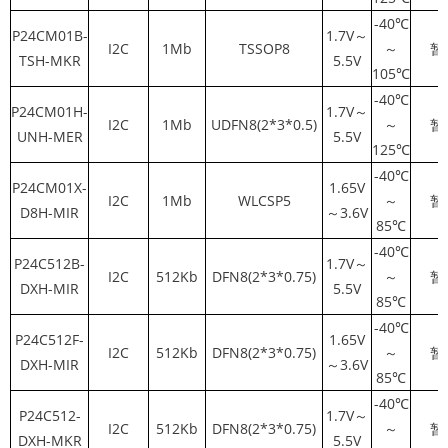
-40℃
P24CM01B-
1.7V～
I2C
1Mb
TSSOP8
～
暂
TSH-MKR
5.5V
105℃
-40℃
P24CM01H-
1.7V～
I2C
1Mb
UDFN8(2*3*0.5)
～
暂
UNH-MER
5.5V
125℃
-40℃
P24CM01X-
1.65V
I2C
1Mb
WLCSP5
～
暂
D8H-MIR
～3.6V
85℃
-40℃
P24C512B-
1.7V～
I2C
512Kb
DFN8(2*3*0.75)
～
暂
DXH-MIR
5.5V
85℃
-40℃
P24C512F-
1.65V
I2C
512Kb
DFN8(2*3*0.75)
～
暂
DXH-MIR
～3.6V
85℃
-40℃
P24C512-
1.7V～
I2C
512Kb
DFN8(2*3*0.75)
～
暂
DXH-MKR
5.5V