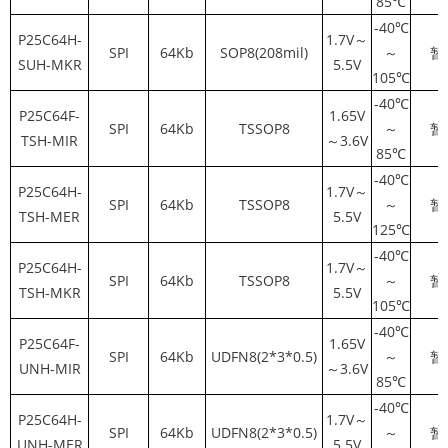
85℃
-40℃
P25C64H-
1.7V～
SPI
64Kb
SOP8(208mil)
～
暂
SUH-MKR
5.5V
105℃
-40℃
P25C64F-
1.65V
SPI
64Kb
TSSOP8
～
暂
TSH-MIR
～3.6V
85℃
-40℃
P25C64H-
1.7V～
SPI
64Kb
TSSOP8
～
暂
TSH-MER
5.5V
125℃
-40℃
P25C64H-
1.7V～
SPI
64Kb
TSSOP8
～
暂
TSH-MKR
5.5V
105℃
-40℃
P25C64F-
1.65V
SPI
64Kb
UDFN8(2*3*0.5)
～
暂
UNH-MIR
～3.6V
85℃
-40℃
P25C64H-
1.7V～
SPI
64Kb
UDFN8(2*3*0.5)
～
暂
UNH-MER
5.5V