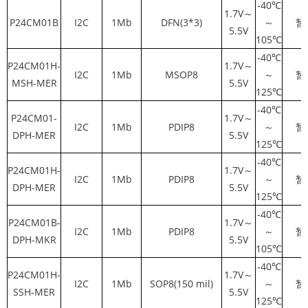
-40℃
1.7V～
P24CM01B
I2C
1Mb
DFN(3*3)
～
暂
5.5V
105℃
-40℃
P24CM01H-
1.7V～
I2C
1Mb
MSOP8
～
暂
MSH-MER
5.5V
125℃
-40℃
P24CM01-
1.7V～
I2C
1Mb
PDIP8
～
暂
DPH-MER
5.5V
125℃
-40℃
P24CM01H-
1.7V～
I2C
1Mb
PDIP8
～
暂
DPH-MER
5.5V
125℃
-40℃
P24CM01B-
1.7V～
I2C
1Mb
PDIP8
～
暂
DPH-MKR
5.5V
105℃
-40℃
P24CM01H-
1.7V～
I2C
1Mb
SOP8(150 mil)
～
暂
SSH-MER
5.5V
125℃