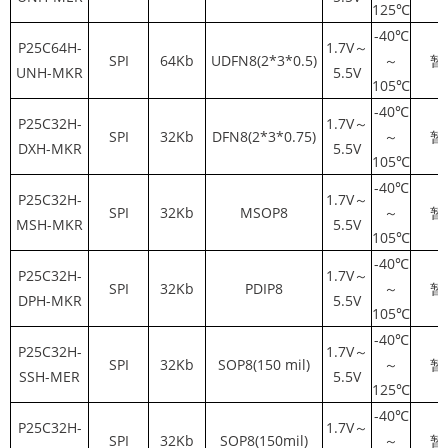
125℃
-40℃
P25C64H-
1.7V～
SPI
64Kb
UDFN8(2*3*0.5)
～
暂
UNH-MKR
5.5V
105℃
-40℃
P25C32H-
1.7V～
SPI
32Kb
DFN8(2*3*0.75)
～
暂
DXH-MKR
5.5V
105℃
-40℃
P25C32H-
1.7V～
SPI
32Kb
MSOP8
～
暂
MSH-MKR
5.5V
105℃
-40℃
P25C32H-
1.7V～
SPI
32Kb
PDIP8
～
暂
DPH-MKR
5.5V
105℃
-40℃
P25C32H-
1.7V～
SPI
32Kb
SOP8(150 mil)
～
暂
SSH-MER
5.5V
125℃
-40℃
P25C32H-
1.7V～
SPI
32Kb
SOP8(150mil)
～
暂