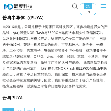
CN
Togg
主页
>
产品中心
>
EEPROM
>
普冉PUYA
navi
EN
普冉半导体（(PUYA）
自2016年起，公司扎根于上海张江高科技园区，逐步构建起强大的产
品线，核心涵盖NOR Flash与EEPROM这两大非易失性存储器芯片，
以及微控制器芯片与模拟产品。这些产品凭借其广泛的应用性，已渗
透至物联网、智能手机及其周边配件、可穿戴技术、服务器、光模
块、工业控制、汽车电子、安防监控等多个行业领域，成功服务于全
球知名品牌如三星、OPPO、vivo、小米、联想、惠普、亚马逊、美的
及多家国际汽车制造商，赢得了广泛的认可与信赖。 凭借超低功耗设
计与卓越的产品可靠性，我们在全球NOR Flash和EEPROM市场中脱
颖而出，占据了举足轻重的地位。我们深知，技术创新与品质保证是
推动企业持续发展的关键，因此，我们将继续致力于提升产品性能，
拓宽应用领域，以满足全球客户日益增长的多样化需求。
普冉PUYA