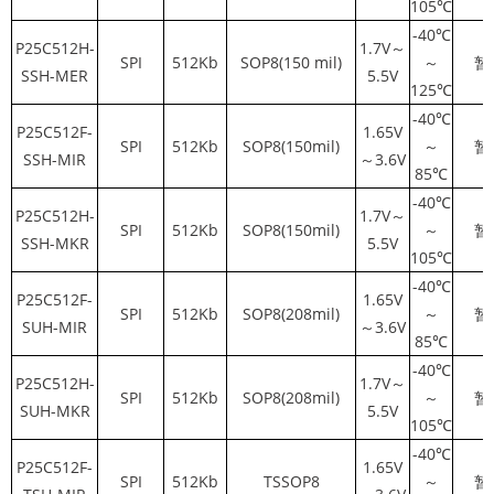
105℃
-40℃
P25C512H-
1.7V～
SPI
512Kb
SOP8(150 mil)
～
暂
SSH-MER
5.5V
125℃
-40℃
P25C512F-
1.65V
SPI
512Kb
SOP8(150mil)
～
暂
SSH-MIR
～3.6V
85℃
-40℃
P25C512H-
1.7V～
SPI
512Kb
SOP8(150mil)
～
暂
SSH-MKR
5.5V
105℃
-40℃
P25C512F-
1.65V
SPI
512Kb
SOP8(208mil)
～
暂
SUH-MIR
～3.6V
85℃
-40℃
P25C512H-
1.7V～
SPI
512Kb
SOP8(208mil)
～
暂
SUH-MKR
5.5V
105℃
-40℃
P25C512F-
1.65V
SPI
512Kb
TSSOP8
～
暂