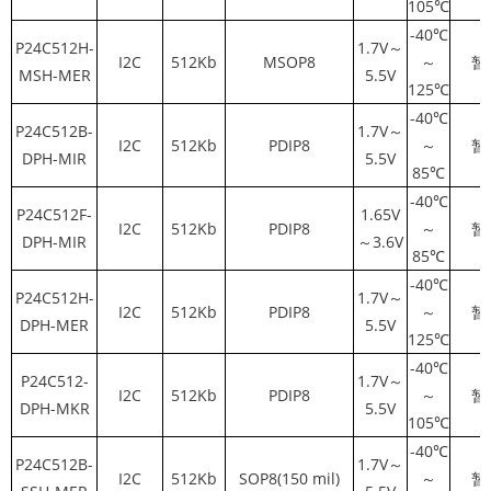
105℃
-40℃
P24C512H-
1.7V～
I2C
512Kb
MSOP8
～
暂
MSH-MER
5.5V
125℃
-40℃
P24C512B-
1.7V～
I2C
512Kb
PDIP8
～
暂
DPH-MIR
5.5V
85℃
-40℃
P24C512F-
1.65V
I2C
512Kb
PDIP8
～
暂
DPH-MIR
～3.6V
85℃
-40℃
P24C512H-
1.7V～
I2C
512Kb
PDIP8
～
暂
DPH-MER
5.5V
125℃
-40℃
P24C512-
1.7V～
I2C
512Kb
PDIP8
～
暂
DPH-MKR
5.5V
105℃
-40℃
P24C512B-
1.7V～
I2C
512Kb
SOP8(150 mil)
～
暂