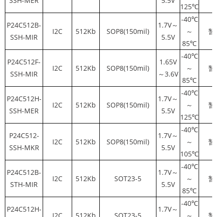
SSH-MER
5.5V
125℃
-40℃
P24C512B-
1.7V～
I2C
512Kb
SOP8(150mil)
～
暂
SSH-MIR
5.5V
85℃
-40℃
P24C512F-
1.65V
I2C
512Kb
SOP8(150mil)
～
暂
SSH-MIR
～3.6V
85℃
-40℃
P24C512H-
1.7V～
I2C
512Kb
SOP8(150mil)
～
暂
SSH-MER
5.5V
125℃
-40℃
P24C512-
1.7V～
I2C
512Kb
SOP8(150mil)
～
暂
SSH-MKR
5.5V
105℃
-40℃
P24C512B-
1.7V～
I2C
512Kb
SOT23-5
～
暂
STH-MIR
5.5V
85℃
-40℃
P24C512H-
1.7V～
I2C
512Kb
SOT23-5
～
暂