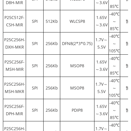
D8H-MIR
～3.6V
85℃
-40℃
P25C512F-
1.65V
SPI
512Kb
WLCSP8
～
暂
CSH-MIR
～3.6V
85℃
-40℃
P25C256H-
1.7V～
SPI
256Kb
DFN8(2*3*0.75)
～
暂
DXH-MKR
5.5V
105℃
-40℃
P25C256F-
1.65V
SPI
256Kb
MSOP8
～
暂
MSH-MIR
～3.6V
85℃
-40℃
P25C256H-
1.7V～
SPI
256Kb
MSOP8
～
暂
MSH-MKR
5.5V
105℃
-40℃
P25C256F-
1.65V
SPI
256Kb
PDIP8
～
暂
DPH-MIR
～3.6V
85℃
-40℃
P25C256H-
1.7V～