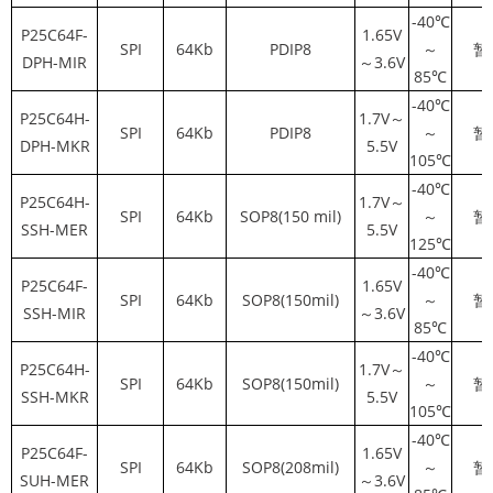
-40℃
P25C64F-
1.65V
SPI
64Kb
PDIP8
～
暂
DPH-MIR
～3.6V
85℃
-40℃
P25C64H-
1.7V～
SPI
64Kb
PDIP8
～
暂
DPH-MKR
5.5V
105℃
-40℃
P25C64H-
1.7V～
SPI
64Kb
SOP8(150 mil)
～
暂
SSH-MER
5.5V
125℃
-40℃
P25C64F-
1.65V
SPI
64Kb
SOP8(150mil)
～
暂
SSH-MIR
～3.6V
85℃
-40℃
P25C64H-
1.7V～
SPI
64Kb
SOP8(150mil)
～
暂
SSH-MKR
5.5V
105℃
-40℃
P25C64F-
1.65V
SPI
64Kb
SOP8(208mil)
～
暂
SUH-MER
～3.6V