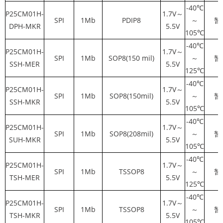
-40℃
P25CM01H-
1.7V～
SPI
1Mb
PDIP8
～
暂
DPH-MKR
5.5V
105℃
-40℃
P25CM01H-
1.7V～
SPI
1Mb
SOP8(150 mil)
～
暂
SSH-MER
5.5V
125℃
-40℃
P25CM01H-
1.7V～
SPI
1Mb
SOP8(150mil)
～
暂
SSH-MKR
5.5V
105℃
-40℃
P25CM01H-
1.7V～
SPI
1Mb
SOP8(208mil)
～
暂
SUH-MKR
5.5V
105℃
-40℃
P25CM01H-
1.7V～
SPI
1Mb
TSSOP8
～
暂
TSH-MER
5.5V
125℃
-40℃
P25CM01H-
1.7V～
SPI
1Mb
TSSOP8
～
暂
TSH-MKR
5.5V
105℃