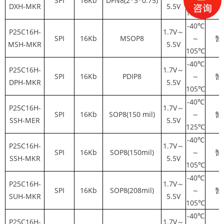
SPI
16Kb
DFN8(2*3*0.75)
～
暂
DXH-MKR
5.5V
105℃
-40℃
P25C16H-
1.7V～
SPI
16Kb
MSOP8
～
暂
MSH-MKR
5.5V
105℃
-40℃
P25C16H-
1.7V～
SPI
16Kb
PDIP8
～
暂
DPH-MKR
5.5V
105℃
-40℃
P25C16H-
1.7V～
SPI
16Kb
SOP8(150 mil)
～
暂
SSH-MER
5.5V
125℃
-40℃
P25C16H-
1.7V～
SPI
16Kb
SOP8(150mil)
～
暂
SSH-MKR
5.5V
105℃
-40℃
P25C16H-
1.7V～
SPI
16Kb
SOP8(208mil)
～
暂
SUH-MKR
5.5V
105℃
-40℃
P25C16H-
1.7V～