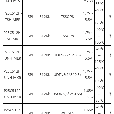
TSH-MIR
～3.6V
85℃
-40℃
P25C512H-
1.7V～
SPI
512Kb
TSSOP8
～
暂
TSH-MER
5.5V
125℃
-40℃
P25C512H-
1.7V～
SPI
512Kb
TSSOP8
～
暂
TSH-MKR
5.5V
105℃
-40℃
P25C512H-
1.7V～
SPI
512Kb
UDFN8(2*3*0.5)
～
暂
UNH-MER
5.5V
125℃
-40℃
P25C512H-
1.7V～
SPI
512Kb
UDFN8(2*3*0.5)
～
暂
UNH-MKR
5.5V
105℃
-40℃
P25C512F-
1.65V
SPI
512Kb
USON8(3*2*0.55)
～
暂
UNH-MKR
～3.6V
85℃
-40℃
P25C512X-
1.65V
SPI
512Kb
WLCSP5
～
暂