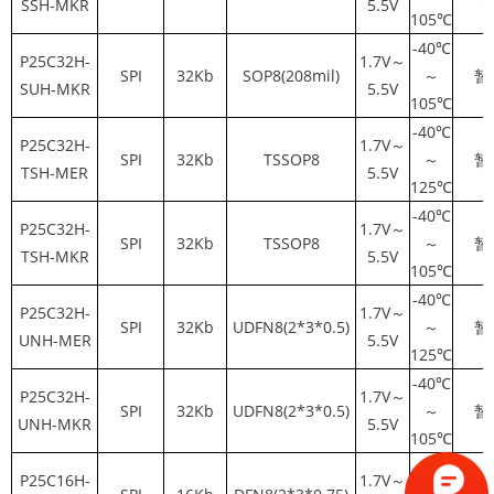
SSH-MKR
5.5V
105℃
-40℃
P25C32H-
1.7V～
SPI
32Kb
SOP8(208mil)
～
暂
SUH-MKR
5.5V
105℃
-40℃
P25C32H-
1.7V～
SPI
32Kb
TSSOP8
～
暂
TSH-MER
5.5V
125℃
-40℃
P25C32H-
1.7V～
SPI
32Kb
TSSOP8
～
暂
TSH-MKR
5.5V
105℃
-40℃
P25C32H-
1.7V～
SPI
32Kb
UDFN8(2*3*0.5)
～
暂
UNH-MER
5.5V
125℃
-40℃
P25C32H-
1.7V～
SPI
32Kb
UDFN8(2*3*0.5)
～
暂
UNH-MKR
5.5V
105℃
-40℃
P25C16H-
1.7V～