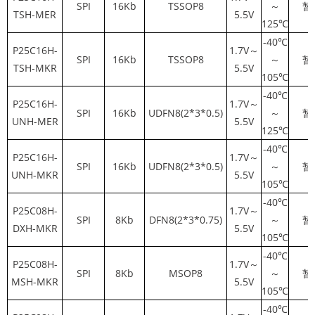
SPI
16Kb
TSSOP8
～
暂
TSH-MER
5.5V
125℃
-40℃
P25C16H-
1.7V～
SPI
16Kb
TSSOP8
～
暂
TSH-MKR
5.5V
105℃
-40℃
P25C16H-
1.7V～
SPI
16Kb
UDFN8(2*3*0.5)
～
暂
UNH-MER
5.5V
125℃
-40℃
P25C16H-
1.7V～
SPI
16Kb
UDFN8(2*3*0.5)
～
暂
UNH-MKR
5.5V
105℃
-40℃
P25C08H-
1.7V～
SPI
8Kb
DFN8(2*3*0.75)
～
暂
DXH-MKR
5.5V
105℃
-40℃
P25C08H-
1.7V～
SPI
8Kb
MSOP8
～
暂
MSH-MKR
5.5V
105℃
-40℃