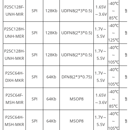
-40℃
P25C128F-
1.65V
SPI
128Kb
UDFN8(2*3*0.5)
～
暂
UNH-MIR
～3.6V
85℃
-40℃
P25C128H-
1.7V～
SPI
128Kb
UDFN8(2*3*0.5)
～
暂
UNH-MER
5.5V
125℃
-40℃
P25C128H-
1.7V～
SPI
128Kb
UDFN8(2*3*0.5)
～
暂
UNH-MKR
5.5V
105℃
-40℃
P25C64H-
1.7V～
SPI
64Kb
DFN8(2*3*0.75)
～
暂
DXH-MKR
5.5V
105℃
-40℃
P25C64F-
1.65V
SPI
64Kb
MSOP8
～
暂
MSH-MIR
～3.6V
85℃
-40℃
P25C64H-
1.7V～
SPI
64Kb
MSOP8
～
暂
MSH-MKR
5.5V
105℃