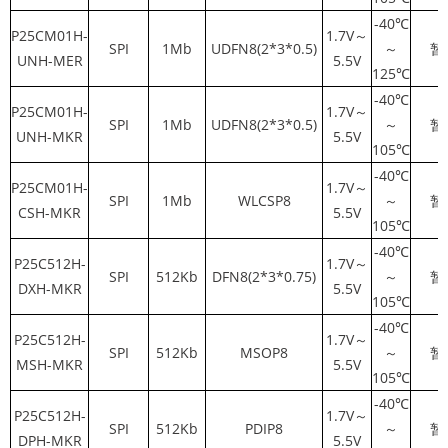
-40℃
P25CM01H-
1.7V～
SPI
1Mb
UDFN8(2*3*0.5)
～
暂
UNH-MER
5.5V
125℃
-40℃
P25CM01H-
1.7V～
SPI
1Mb
UDFN8(2*3*0.5)
～
暂
UNH-MKR
5.5V
105℃
-40℃
P25CM01H-
1.7V～
SPI
1Mb
WLCSP8
～
暂
CSH-MKR
5.5V
105℃
-40℃
P25C512H-
1.7V～
SPI
512Kb
DFN8(2*3*0.75)
～
暂
DXH-MKR
5.5V
105℃
-40℃
P25C512H-
1.7V～
SPI
512Kb
MSOP8
～
暂
MSH-MKR
5.5V
105℃
-40℃
P25C512H-
1.7V～
SPI
512Kb
PDIP8
～
暂
DPH-MKR
5.5V