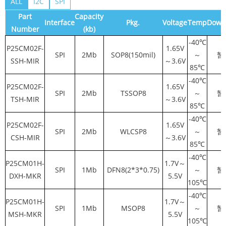
ALL
I2C
SPI
Part
Capacity
Interface
Pkg.
Voltage
Temp
Down
Number
(kb)
-40℃
P25CM02F-
1.65V
SPI
2Mb
SOP8(150mil)
～
暂
SSH-MIR
～3.6V
85℃
-40℃
P25CM02F-
1.65V
SPI
2Mb
TSSOP8
～
暂
TSH-MIR
～3.6V
85℃
-40℃
P25CM02F-
1.65V
SPI
2Mb
WLCSP8
～
暂
CSH-MIR
～3.6V
85℃
-40℃
P25CM01H-
1.7V～
SPI
1Mb
DFN8(2*3*0.75)
～
暂
DXH-MKR
5.5V
105℃
-40℃
P25CM01H-
1.7V～
SPI
1Mb
MSOP8
～
暂
MSH-MKR
5.5V
105℃