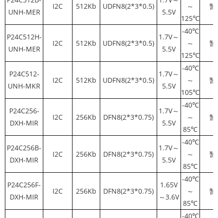
I2C
512Kb
UDFN8(2*3*0.5)
～
暂
UNH-MER
5.5V
125℃
-40℃
P24C512H-
1.7V～
I2C
512Kb
UDFN8(2*3*0.5)
～
暂
UNH-MER
5.5V
125℃
-40℃
P24C512-
1.7V～
I2C
512Kb
UDFN8(2*3*0.5)
～
暂
UNH-MKR
5.5V
105℃
-40℃
P24C256-
1.7V～
I2C
256Kb
DFN8(2*3*0.75)
～
暂
DXH-MIR
5.5V
85℃
-40℃
P24C256B-
1.7V～
I2C
256Kb
DFN8(2*3*0.75)
～
暂
DXH-MIR
5.5V
85℃
-40℃
P24C256F-
1.65V
I2C
256Kb
DFN8(2*3*0.75)
～
暂
DXH-MIR
～3.6V
85℃
-40℃