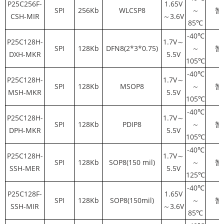
P25C256F-
1.65V
SPI
256Kb
WLCSP8
～
暂
CSH-MIR
～3.6V
85℃
-40℃
P25C128H-
1.7V～
SPI
128Kb
DFN8(2*3*0.75)
～
暂
DXH-MKR
5.5V
105℃
-40℃
P25C128H-
1.7V～
SPI
128Kb
MSOP8
～
暂
MSH-MKR
5.5V
105℃
-40℃
P25C128H-
1.7V～
SPI
128Kb
PDIP8
～
暂
DPH-MKR
5.5V
105℃
-40℃
P25C128H-
1.7V～
SPI
128Kb
SOP8(150 mil)
～
暂
SSH-MER
5.5V
125℃
-40℃
P25C128F-
1.65V
SPI
128Kb
SOP8(150mil)
～
暂
SSH-MIR
～3.6V
85℃