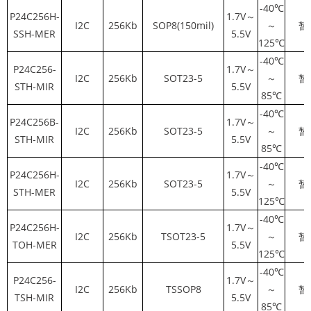
-40℃
P24C256H-
1.7V～
I2C
256Kb
SOP8(150mil)
～
暂
SSH-MER
5.5V
125℃
-40℃
P24C256-
1.7V～
I2C
256Kb
SOT23-5
～
暂
STH-MIR
5.5V
85℃
-40℃
P24C256B-
1.7V～
I2C
256Kb
SOT23-5
～
暂
STH-MIR
5.5V
85℃
-40℃
P24C256H-
1.7V～
I2C
256Kb
SOT23-5
～
暂
STH-MER
5.5V
125℃
-40℃
P24C256H-
1.7V～
I2C
256Kb
TSOT23-5
～
暂
TOH-MER
5.5V
125℃
-40℃
P24C256-
1.7V～
I2C
256Kb
TSSOP8
～
暂
TSH-MIR
5.5V
85℃