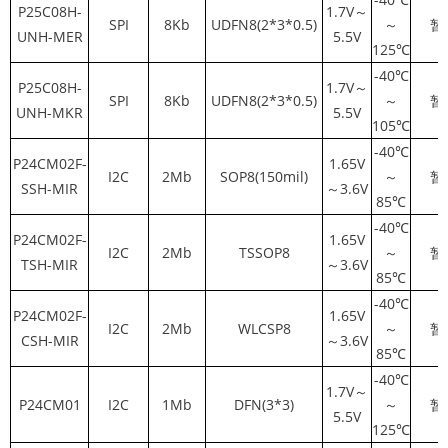
P25C08H-
1.7V～
SPI
8Kb
UDFN8(2*3*0.5)
～
暂
UNH-MER
5.5V
125℃
-40℃
P25C08H-
1.7V～
SPI
8Kb
UDFN8(2*3*0.5)
～
暂
UNH-MKR
5.5V
105℃
-40℃
P24CM02F-
1.65V
I2C
2Mb
SOP8(150mil)
～
暂
SSH-MIR
～3.6V
85℃
-40℃
P24CM02F-
1.65V
I2C
2Mb
TSSOP8
～
暂
TSH-MIR
～3.6V
85℃
-40℃
P24CM02F-
1.65V
I2C
2Mb
WLCSP8
～
暂
CSH-MIR
～3.6V
85℃
-40℃
1.7V～
P24CM01
I2C
1Mb
DFN(3*3)
～
暂
5.5V
125℃