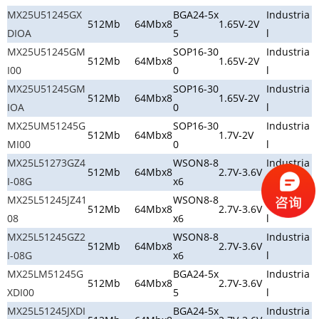
MX25U51245GX
BGA24-5x
Industria
512Mb
64Mbx8
1.65V-2V
DIOA
5
l
MX25U51245GM
SOP16-30
Industria
512Mb
64Mbx8
1.65V-2V
I00
0
l
MX25U51245GM
SOP16-30
Industria
512Mb
64Mbx8
1.65V-2V
IOA
0
l
MX25UM51245G
SOP16-30
Industria
512Mb
64Mbx8
1.7V-2V
MI00
0
l
MX25L51273GZ4
WSON8-8
Industria
512Mb
64Mbx8
2.7V-3.6V
I-08G
x6
l
MX25L51245JZ41
WSON8-8
Industria
512Mb
64Mbx8
2.7V-3.6V
08
x6
l
MX25L51245GZ2
WSON8-8
Industria
512Mb
64Mbx8
2.7V-3.6V
I-08G
x6
l
MX25LM51245G
BGA24-5x
Industria
512Mb
64Mbx8
2.7V-3.6V
XDI00
5
l
MX25L51245JXDI
BGA24-5x
Industria