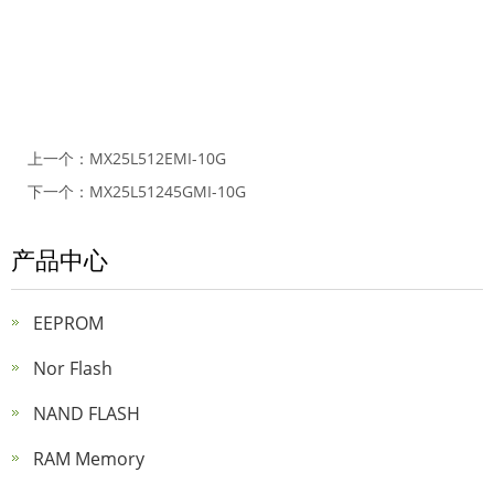
上一个：
MX25L512EMI-10G
下一个：
MX25L51245GMI-10G
产品中心
EEPROM
Nor Flash
NAND FLASH
RAM Memory