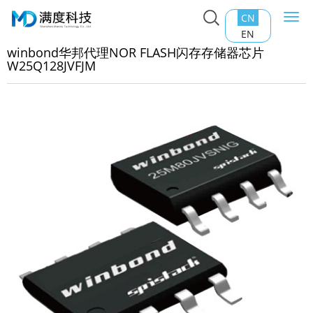
CN
Togg
主页
>
产品中心
>
Nor Flash
>
winbond华邦代理NOR
navi
EN
ASH闪存存储器芯片W25Q128JVFJM
winbond华邦代理NOR FLASH闪存存储器芯片
W25Q128JVFJM