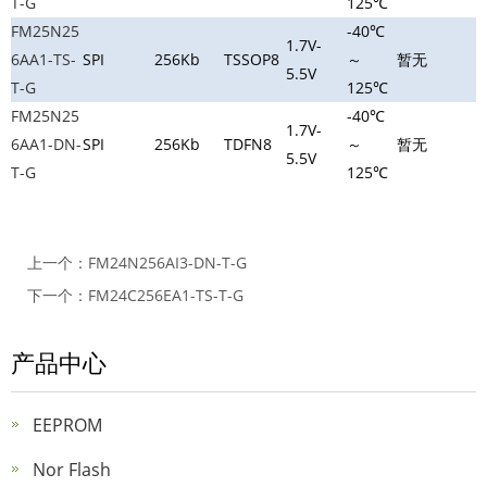
T-G
125℃
FM25N25
-40℃
1.7V-
6AA1-TS-
SPI
256Kb
TSSOP8
～
暂无
5.5V
T-G
125℃
FM25N25
-40℃
1.7V-
6AA1-DN-
SPI
256Kb
TDFN8
～
暂无
5.5V
T-G
125℃
上一个：
FM24N256AI3-DN-T-G
下一个：
FM24C256EA1-TS-T-G
产品中心
EEPROM
Nor Flash