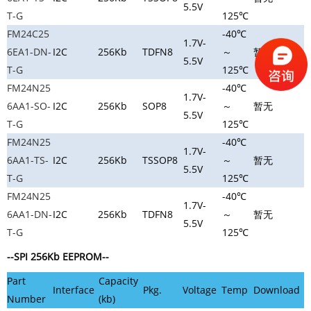
5.5V
T-G
125℃
FM24C25
-40℃
1.7V-
6EA1-DN-
I2C
256Kb
TDFN8
～
暂无
5.5V
T-G
125℃
FM24N25
-40℃
1.7V-
6AA1-SO-
I2C
256Kb
SOP8
～
暂无
5.5V
T-G
125℃
FM24N25
-40℃
1.7V-
6AA1-TS-
I2C
256Kb
TSSOP8
～
暂无
5.5V
T-G
125℃
FM24N25
-40℃
1.7V-
6AA1-DN-
I2C
256Kb
TDFN8
～
暂无
5.5V
T-G
125℃
--SPI 256Kb EEPROM--
Part
Capacity
Interface
Pkg.
Voltage
Temp
Download
Number
(kb)