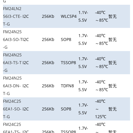
G
FM24LN2
1.1V-
-40℃
56I3-CTE-
I2C
256Kb
WLCSP4
暂无
5.5V
～85℃
T-G
FM24N25
1.7V-
-40℃
6AI3-SO-T
I2C
256Kb
SOP8
暂无
5.5V
～85℃
-G
FM24N25
1.7V-
-40℃
6AI3-TS-T
I2C
256Kb
TSSOP8
暂无
5.5V
～85℃
-G
FM24N25
1.7V-
-40℃
6AI3-DN-
I2C
256Kb
TDFN8
暂无
5.5V
～85℃
T-G
FM24C25
-40℃
1.7V-
6EA1-SO-
I2C
256Kb
SOP8
～
暂无
5.5V
T-G
125℃
FM24C25
-40℃
1.7V-
6EA1-TS-
I2C
256Kb
TSSOP8
～
暂无