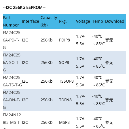
--I2C
256Kb
EEPROM--
Part
Capacity
Interface
Pkg.
Voltage
Temp
Download
Number
(kb)
FM24C25
1.7V-
-40℃
6A-PD-T-
I2C
256Kb
PDIP8
暂无
5.5V
～85℃
G
FM24C25
1.7V-
-40℃
6A-SO-T-
I2C
256Kb
SOP8
暂无
5.5V
～85℃
G
FM24C25
1.7V-
-40℃
I2C
256Kb
TSSOP8
暂无
6A-TS-T-G
5.5V
～85℃
FM24C25
1.7V-
-40℃
6A-DN-T-
I2C
256Kb
TDFN8
暂无
5.5V
～85℃
G
FM24N12
1.7V-
-40℃
8I3-MS-T-
I2C
256Kb
MSP8
暂无
5.5V
～85℃