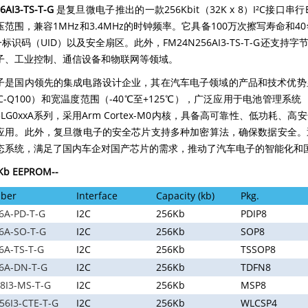
AI3-TS-T-G
是复旦微电子推出的一款256Kbit（32K x 8）I²C接口串行
压范围，兼容1MHz和3.4MHz的时钟频率。它具备100万次擦写寿命和
一标识码（UID）以及安全扇区。此外，FM24N256AI3-TS-T-G
子、工业控制、通信设备和物联网等领域。
子是国内领先的集成电路设计企业，其在汽车电子领域的产品和技术优势显
C-Q100）和宽温度范围（-40℃至+125℃），广泛应用于电池管理
3LG0xxA系列，采用Arm Cortex-M0内核，具备高可靠性、低
应用。此外，复旦微电子的安全芯片支持多种加密算法，确保数据安全。
态系统，满足了国内车企对国产芯片的需求，推动了汽车电子的智能化和
Kb
EEPROM--
ber
Interface
Capacity (kb)
Pkg.
6A-PD-T-G
I2C
256Kb
PDIP8
6A-SO-T-G
I2C
256Kb
SOP8
A-TS-T-G
I2C
256Kb
TSSOP8
6A-DN-T-G
I2C
256Kb
TDFN8
8I3-MS-T-G
I2C
256Kb
MSP8
6I3-CTE-T-G
I2C
256Kb
WLCSP4