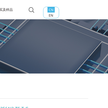
买及样品
CN
EN