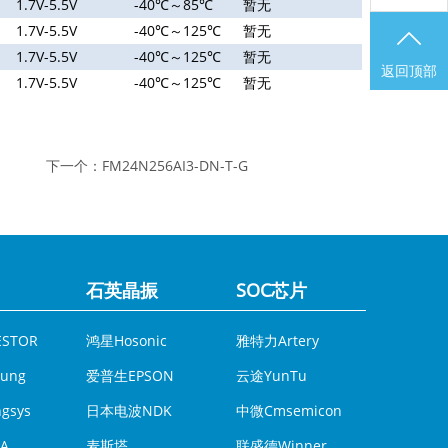
1.7V-5.5V
-40℃～85℃
暂无
1.7V-5.5V
-40℃～125℃
暂无
1.7V-5.5V
-40℃～125℃
暂无
返回顶部
1.7V-5.5V
-40℃～125℃
暂无
下一个：
FM24N256AI3-DN-T-G
石英晶振
SOC芯片
模拟IC
STOR
鸿星Hosonic
雅特力Artery
DCDC
ung
爱普生EPSON
云途YunTu
瀚昕微
gsys
日本电波NDK
中微Cmsemicon
A
麦斯塔
联盛德Winner