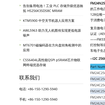
FM24N256
告别备用电池！工业 PLC 存储升级优选驰
的工作电
拓 HS256K3SDS8C MRAM
128位唯
于消费电
KTM5900 中空关节机器人应用方案
复旦微电
AWL5963 助力无人机图传实现更低电源
认证（AE
噪声
——FM3
灯控制等
MT6701磁编码器在方向盘转角检测中的
应用
车电子生
--I2C
256
CSS6404L高性能QSPI pSRAM芯片物联
网终端优选存储
Part Num
FM24C25
联系我们
FM24C25
FM24C256
电话: +86-150-1290-5940
FM24C25
FM24N12
手机: +86-150-1290-5940
FM24LN25