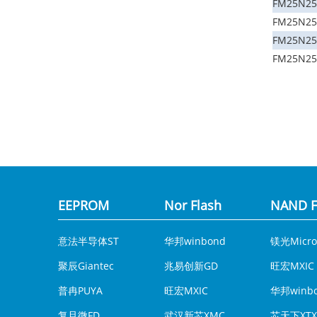
FM25N25
FM25N25
FM25N25
FM25N25
EEPROM
Nor Flash
NAND F
意法半导体ST
华邦winbond
镁光Micro
聚辰Giantec
兆易创新GD
旺宏MXIC
普冉PUYA
旺宏MXIC
华邦winb
复旦微FD
武汉新芯XMC
芯天下XTX