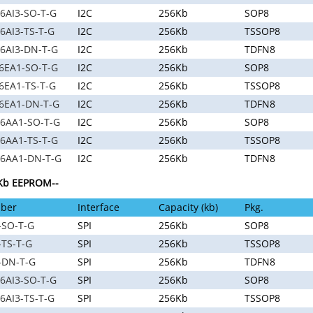
6AI3-SO-T-G
I2C
256Kb
SOP8
AI3-TS-T-G
I2C
256Kb
TSSOP8
6AI3-DN-T-G
I2C
256Kb
TDFN8
6EA1-SO-T-G
I2C
256Kb
SOP8
6EA1-TS-T-G
I2C
256Kb
TSSOP8
6EA1-DN-T-G
I2C
256Kb
TDFN8
6AA1-SO-T-G
I2C
256Kb
SOP8
6AA1-TS-T-G
I2C
256Kb
TSSOP8
6AA1-DN-T-G
I2C
256Kb
TDFN8
6Kb EEPROM--
ber
Interface
Capacity (kb)
Pkg.
-SO-T-G
SPI
256Kb
SOP8
TS-T-G
SPI
256Kb
TSSOP8
-DN-T-G
SPI
256Kb
TDFN8
6AI3-SO-T-G
SPI
256Kb
SOP8
AI3-TS-T-G
SPI
256Kb
TSSOP8