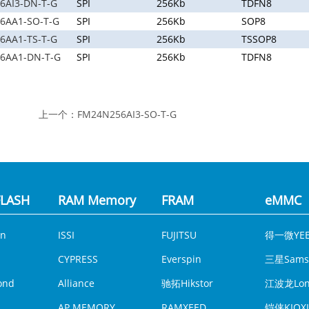
6AI3-DN-T-G
SPI
256Kb
TDFN8
6AA1-SO-T-G
SPI
256Kb
SOP8
6AA1-TS-T-G
SPI
256Kb
TSSOP8
6AA1-DN-T-G
SPI
256Kb
TDFN8
上一个：
FM24N256AI3-SO-T-G
LASH
RAM Memory
FRAM
eMMC
n
ISSI
FUJITSU
得一微YEE
CYPRESS
Everspin
三星Sams
ond
Alliance
驰拓Hikstor
江波龙Lon
AP MEMORY
RAMXEED
铠侠KIOXI