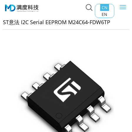
CN
Togg
主页
>
产品中心
>
EEPROM
>
ST意法 I2C Serial EEPROM
navi
EN
4C64-FDW6TP
ST意法 I2C Serial EEPROM M24C64-FDW6TP