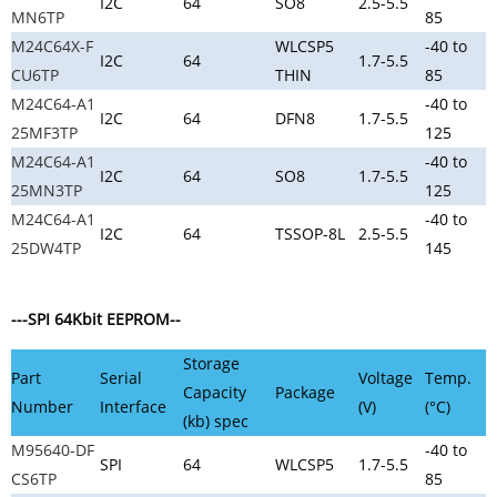
I2C
64
SO8
2.5-5.5
MN6TP
85
M24C64X-F
WLCSP5
-40 to
I2C
64
1.7-5.5
CU6TP
THIN
85
M24C64-A1
-40 to
I2C
64
DFN8
1.7-5.5
25MF3TP
125
M24C64-A1
-40 to
I2C
64
SO8
1.7-5.5
25MN3TP
125
M24C64-A1
-40 to
I2C
64
TSSOP-8L
2.5-5.5
25DW4TP
145
---SPI 64Kbit EEPROM--
Storage
Part
Serial
Voltage
Temp.
Capacity
Package
Number
Interface
(V)
(°C)
(kb) spec
M95640-DF
-40 to
SPI
64
WLCSP5
1.7-5.5
CS6TP
85