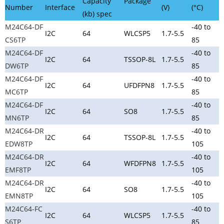
Capacity
Package
Number
Interface
(V)
(°C)
(kb) spec
M24C64-DF
-40 to
I2C
64
WLCSP5
1.7-5.5
CS6TP
85
M24C64-DF
-40 to
I2C
64
TSSOP-8L
1.7-5.5
DW6TP
85
M24C64-DF
-40 to
I2C
64
UFDFPN8
1.7-5.5
MC6TP
85
M24C64-DF
-40 to
I2C
64
SO8
1.7-5.5
MN6TP
85
M24C64-DR
-40 to
I2C
64
TSSOP-8L
1.7-5.5
EDW8TP
105
M24C64-DR
-40 to
I2C
64
WFDFPN8
1.7-5.5
EMF8TP
105
M24C64-DR
-40 to
I2C
64
SO8
1.7-5.5
EMN8TP
105
M24C64-FC
-40 to
I2C
64
WLCSP5
1.7-5.5
S6TP
85