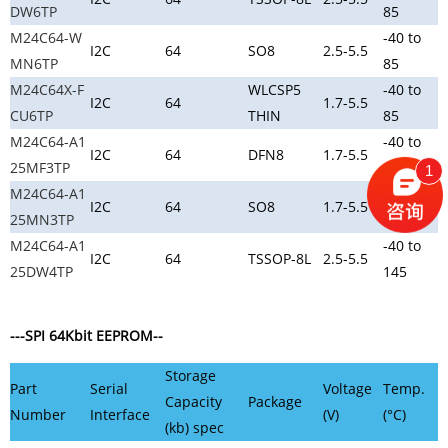
DW6TP
85
M24C64-W
-40 to
I2C
64
SO8
2.5-5.5
MN6TP
85
M24C64X-F
WLCSP5
-40 to
I2C
64
1.7-5.5
CU6TP
THIN
85
M24C64-A1
-40 to
I2C
64
DFN8
1.7-5.5
25MF3TP
125
1
M24C64-A1
-40 to
I2C
64
SO8
1.7-5.5
25MN3TP
125
M24C64-A1
-40 to
I2C
64
TSSOP-8L
2.5-5.5
25DW4TP
145
---SPI 64Kbit EEPROM--
Storage
Part
Serial
Voltage
Temp.
Capacity
Package
Number
Interface
(V)
(°C)
(kb) spec