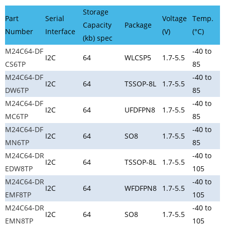
Storage
Part
Serial
Voltage
Temp.
Capacity
Package
Number
Interface
(V)
(°C)
(kb) spec
M24C64-DF
-40 to
I2C
64
WLCSP5
1.7-5.5
CS6TP
85
M24C64-DF
-40 to
I2C
64
TSSOP-8L
1.7-5.5
DW6TP
85
M24C64-DF
-40 to
I2C
64
UFDFPN8
1.7-5.5
MC6TP
85
M24C64-DF
-40 to
I2C
64
SO8
1.7-5.5
MN6TP
85
M24C64-DR
-40 to
I2C
64
TSSOP-8L
1.7-5.5
EDW8TP
105
M24C64-DR
-40 to
I2C
64
WFDFPN8
1.7-5.5
EMF8TP
105
M24C64-DR
-40 to
I2C
64
SO8
1.7-5.5
EMN8TP
105