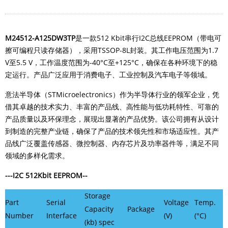
M24512-A125DW3TP
是一款512 Kbit串行
I2C
总线EEPROM（带电可
擦可编程只读存储器），采用TSSOP-8L封装。
其工作电压范围为1.7
V至5.5 V，工作温度范围为-40°C至+125°C，确保在各种环境下的稳
定运行。产品
广泛应用于消费电子、工业控制及汽车电子等领域。
意法半导体（STMicroelectronics）作为半导体行业的领军企业，凭
借其卓越的技术实力、丰富的产品线、高性能与低功耗特性、可靠的
产品质量以及环保理念，展现出显著的产品优势。该公司拥有从设计
到制造的完整产业链，确保了产品的技术领先性和市场适应性。其产
品线广泛覆盖传感器、微控制器、内存芯片及功率器件等，满足不同
领域的多样化需求。
---I2C 512Kbit EEPROM--
Storage
Part
Serial
Voltage
Temp.
Capacity
Package
Number
Interface
(V)
(°C)
(kb) spec