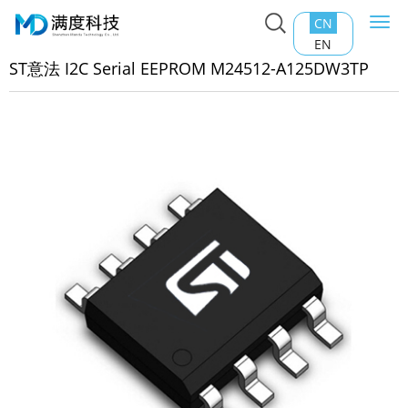
CN
Togg
主页
>
产品中心
>
EEPROM
>
ST意法 I2C Serial EEPROM
navi
EN
4512-A125DW3TP
ST意法 I2C Serial EEPROM M24512-A125DW3TP