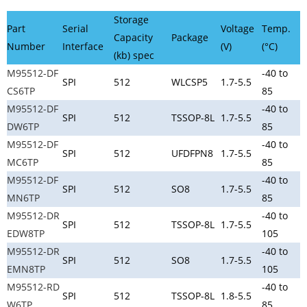
Storage
Part
Serial
Voltage
Temp.
Capacity
Package
Number
Interface
(V)
(°C)
(kb) spec
M95512-DF
-40 to
SPI
512
WLCSP5
1.7-5.5
CS6TP
85
M95512-DF
-40 to
SPI
512
TSSOP-8L
1.7-5.5
DW6TP
85
M95512-DF
-40 to
SPI
512
UFDFPN8
1.7-5.5
MC6TP
85
M95512-DF
-40 to
SPI
512
SO8
1.7-5.5
MN6TP
85
M95512-DR
-40 to
SPI
512
TSSOP-8L
1.7-5.5
EDW8TP
105
M95512-DR
-40 to
SPI
512
SO8
1.7-5.5
EMN8TP
105
M95512-RD
-40 to
SPI
512
TSSOP-8L
1.8-5.5
W6TP
85