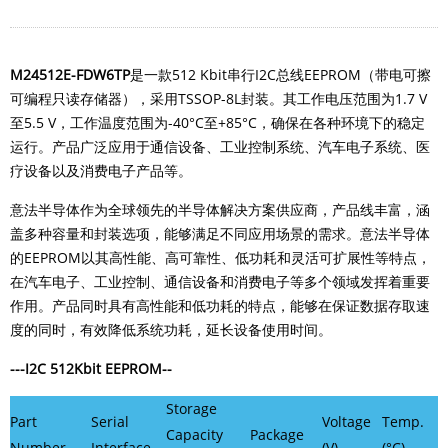
M24512E-FDW6TP
是一款512 Kbit串行
I2C
总线EEPROM（带电可擦
可编程只读存储器），采用TSSOP-8L封装。
其工作电压范围为1.7 V
至5.5 V，工作温度范围为-40°C至+85°C，确保在各种环境下的稳定
运行。产品
广泛应用于通信设备、工业控制系统、汽车电子系统、医
疗设备以及消费电子产品等。
意法半导体作为全球领先的半导体解决方案供应商，产品线丰富，涵
盖多种容量和封装选项，能够满足不同应用场景的需求。意法半导体
的EEPROM以其高性能、高可靠性、低功耗和灵活可扩展性等特点，
在汽车电子、工业控制、通信设备和消费电子等多个领域发挥着重要
作用。产品同时具有高性能和低功耗的特点，能够在保证数据存取速
度的同时，有效降低系统功耗，延长设备使用时间。
---I2C 512Kbit EEPROM--
Storage
Part
Serial
Voltage
Temp.
Capacity
Package
Number
Interface
(V)
(°C)