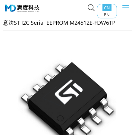
CN
Togg
主页
>
产品中心
>
EEPROM
>
意法ST I2C Serial EEPROM
navi
EN
4512E-FDW6TP
意法ST I2C Serial EEPROM M24512E-FDW6TP