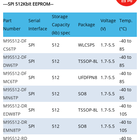
---SPI 512Kbit EEPROM--
Storage
Part
Serial
Voltage
Temp.
Capacity
Package
Number
Interface
(V)
(°C)
(kb) spec
M95512-DF
-40 to
SPI
512
WLCSP5
1.7-5.5
CS6TP
85
M95512-DF
-40 to
SPI
512
TSSOP-8L
1.7-5.5
DW6TP
85
M95512-DF
-40 to
SPI
512
UFDFPN8
1.7-5.5
MC6TP
85
M95512-DF
-40 to
SPI
512
SO8
1.7-5.5
MN6TP
85
M95512-DR
-40 to
SPI
512
TSSOP-8L
1.7-5.5
EDW8TP
105
M95512-DR
-40 to
SPI
512
SO8
1.7-5.5
EMN8TP
105
M95512-RD
-40 to