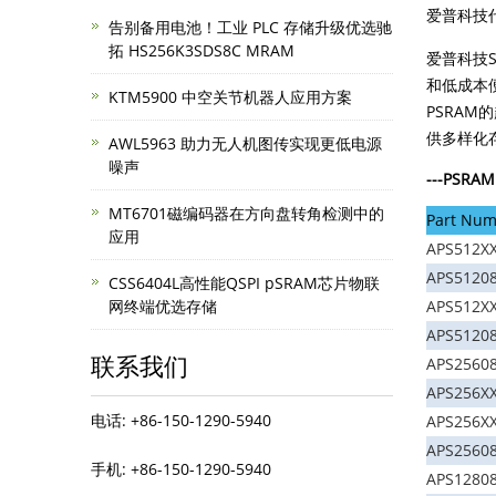
爱普科技代理
告别备用电池！工业 PLC 存储升级优选驰
拓 HS256K3SDS8C MRAM
爱普科技
和低成本便
KTM5900 中空关节机器人应用方案
PSRA
供多样化
AWL5963 助力无人机图传实现更低电源
噪声
---
PSRAM
MT6701磁编码器在方向盘转角检测中的
Part Num
应用
APS512X
APS5120
CSS6404L高性能QSPI pSRAM芯片物联
网终端优选存储
APS512X
APS5120
联系我们
APS2560
APS256X
电话: +86-150-1290-5940
APS256X
APS2560
手机: +86-150-1290-5940
APS1280