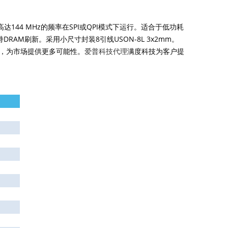
达144 MHz的频率在SPI或QPI模式下运行。适合于低功耗
M刷新。采用小尺寸封装8引线USON-8L 3x2mm。
间，为市场提供更多可能性。
爱普科技代理
满度科技
为客户提