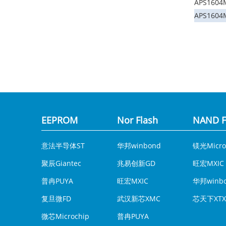
APS1604
APS1604
EEPROM
Nor Flash
NAND F
意法半导体ST
华邦winbond
镁光Micro
聚辰Giantec
兆易创新GD
旺宏MXIC
普冉PUYA
旺宏MXIC
华邦winb
复旦微FD
武汉新芯XMC
芯天下XTX
微芯Microchip
普冉PUYA