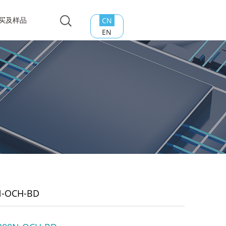
买及样品
CN
EN
-OCH-BD