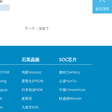
al
返回顶部
下一个：
没有了
石英晶振
SOC芯片
模拟IC
STOR
鸿星Hosonic
雅特力Artery
DCDC
ung
爱普生EPSON
云途YunTu
瀚昕微
gsys
日本电波NDK
中微Cmsemicon
A
麦斯塔
联盛德Winner
on
大真空KDS