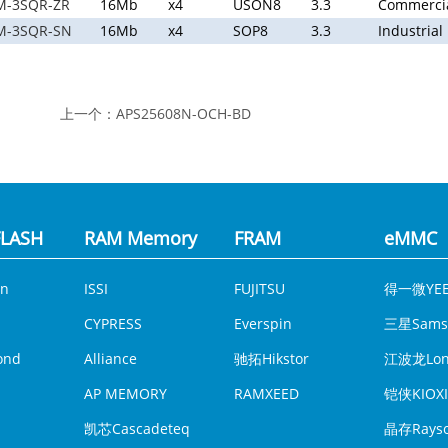
M-3SQR-ZR
16Mb
x4
USON8
3.3
Commerci
M-3SQR-SN
16Mb
x4
SOP8
3.3
Industrial
上一个：
APS25608N-OCH-BD
LASH
RAM Memory
FRAM
eMMC
n
ISSI
FUJITSU
得一微YEE
CYPRESS
Everspin
三星Sams
ond
Alliance
驰拓Hikstor
江波龙Lon
AP MEMORY
RAMXEED
铠侠KIOXI
凯芯Cascadeteq
晶存Rays