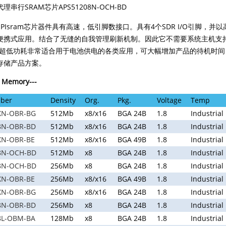
串行SRAM芯片APS51208N-OCH-BD
SPIsram芯片
器件具有高速，低引脚数接口。具有4个SDR I/O引脚，并以高
携式应用。结合了无缝的自我管理刷新机制。因此它不需要系统主机支持DRA
M的超低功耗非常适合用于电池供电的各类应用，可大幅增加产品的待机时
存储产品方案。
 Memory
---
ber
Density
Org.
Pkg.
Voltage
Temp
XN-OBR-BG
512Mb
x8/x16
BGA 24B
1.8
Industrial
8N-OBR-BD
512Mb
x8/x16
BGA 24B
1.8
Industrial
XN-OBR-BE
512Mb
x8/x16
BGA 49B
1.8
Industrial
8N-OCH-BD
512Mb
x8
BGA 24B
1.8
Industrial
8N-OCH-BD
256Mb
x8
BGA 24B
1.8
Industrial
XN-OBR-BE
256Mb
x8/x16
BGA 49B
1.8
Industrial
XN-OBR-BG
256Mb
x8/x16
BGA 24B
1.8
Industrial
8N-OBR-BD
256Mb
x8
BGA 24B
1.8
Industrial
8L-OBM-BA
128Mb
x8
BGA 24B
1.8
Industrial