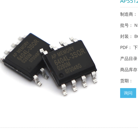
APS51
制造商： 
批号： N
封装： BG
PDF：
下
产品目录
商品库存
货期：
询问