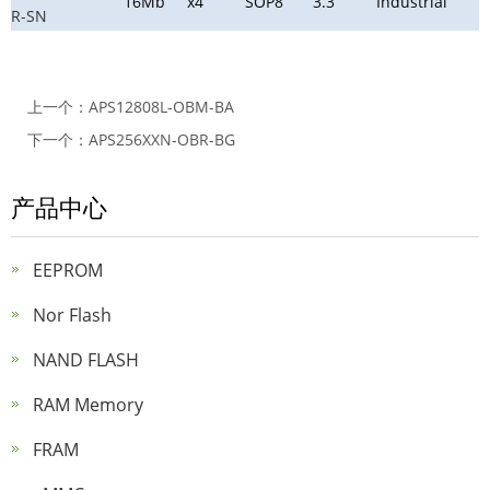
16Mb
x4
SOP8
3.3
Industrial
R-SN
上一个：
APS12808L-OBM-BA
下一个：
APS256XXN-OBR-BG
产品中心
EEPROM
Nor Flash
NAND FLASH
RAM Memory
FRAM