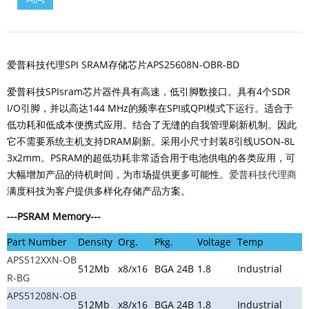
爱普科技代理SPI SRAM存储芯片APS25608N-OBR-BD
爱普科技
SPIsram芯片
器件具有高速，低引脚数接口。具有4个SDR
I/O引脚，并以高达144 MHz的频率在SPI或QPI模式下运行。适合于
低功耗和低成本便携式应用。结合了无缝的自我管理刷新机制。因此
它不需要系统主机支持DRAM刷新。采用小尺寸封装8引线USON-8L
3x2mm。PSRAM的超低功耗非常适合用于电池供电的各类应用，可
大幅增加产品的待机时间，为市场提供更多可能性。
爱普科技代理商
满度科技
为客户提供多样化存储产品方案。
---
PSRAM Memory
---
Part Number
Density
Org.
Pkg.
Voltage
Temp
APS512XXN-OB
512Mb
x8/x16
BGA 24B
1.8
Industrial
R-BG
APS51208N-OB
512Mb
x8/x16
BGA 24B
1.8
Industrial