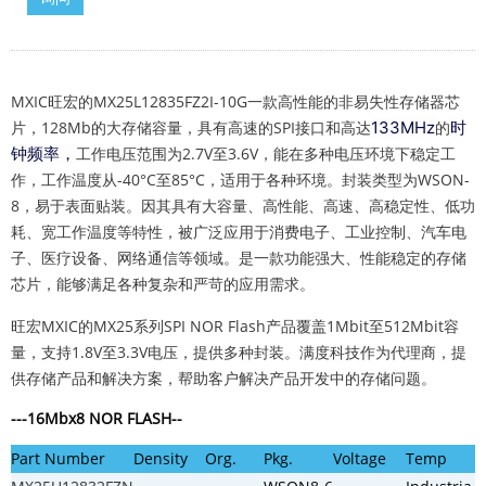
MXIC旺宏的
MX25L12835FZ2I-10G
一款高性能的非易失性存储器芯
片，128Mb的大存储容量，具有高速的SPI接口和高达
133MHz
的
时
钟频率，
工作电压范围为2.7V至3.6V，能在多种电压环境下稳定工
作，工作温度从-40°C至85°C，适用于各种环境。封装类型为WSON-
8，易于表面贴装。
因其具有大容量、高性能、高速、高稳定性、低功
耗、宽工作温度等特性，被广泛应用于
消费电子、工业控制、汽车电
子、医疗设备、网络通信等领域。是一款功能强大、性能稳定的存储
芯片，能够满足各种复杂和严苛的应用需求。
旺宏MXIC的MX25系列SPI NOR Flash产品覆盖1Mbit至512Mbit容
量，支持1.8V至3.3V电压，提供多种封装。满度科技作为代理商，提
供存储产品和解决方案，帮助客户解决产品开发中的存储问题。
---
16Mbx8
NOR FLASH
--
Part Number
Density
Org.
Pkg.
Voltage
Temp