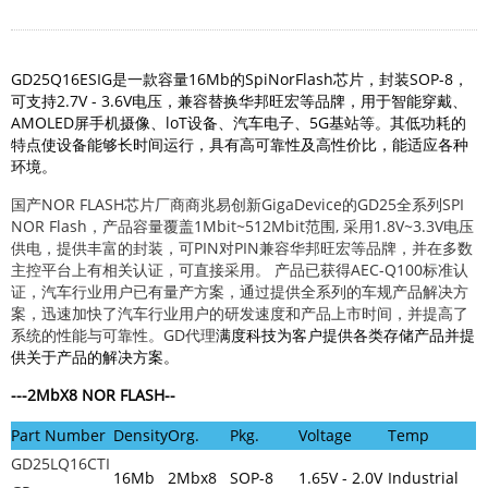
GD25Q16ESIG是一款容量16Mb的SpiNorFlash芯片，封装SOP-8，
可支持2.7V - 3.6V电压，兼容替换华邦旺宏等品牌，用于智能穿戴、
AMOLED屏手机摄像、loT设备、汽车电子、5G基站等。其低功耗的
特点使设备能够长时间运行，具有高可靠性及高性价比，能适应各种
环境。
国产NOR FLASH芯片厂商商兆易创新GigaDevice的GD25全系列SPI
NOR Flash，产品容量覆盖1Mbit~512Mbit范围, 采用1.8V~3.3V电压
供电，提供丰富的封装，可PIN对PIN兼容华邦旺宏等品牌，并在多数
主控平台上有相关认证，可直接采用。 产品已获得AEC-Q100标准认
证，汽车行业用户已有量产方案，通过提供全系列的车规产品解决方
案，迅速加快了汽车行业用户的研发速度和产品上市时间，并提高了
系统的性能与可靠性。
GD代理
满度科技为客户提供各类存储产品并提
供关于产品的解决方案。
---2MbX8
NOR FLASH
--
Part Number
Density
Org.
Pkg.
Voltage
Temp
GD25LQ16CTI
16Mb
2Mbx8
SOP-8
1.65V - 2.0V
Industrial