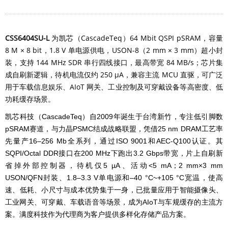
CSS6404SU-L
为凯芯（CascadeTeq）64 Mbit QSPI pSRAM，容量
8 M × 8 bit，1.8 V 单电源供电，USON-8（2 mm × 3 mm）超小封
装，支持 144 MHz SDR 串行四线接口，最高带宽 84 MB/s；芯片集
成自刷新逻辑，待机电流仅约 250 µA，兼容主流 MCU 直驱，可广泛
用于车载信息娱乐、AIoT 网关、工业控制及可穿戴设备等高密度、低
功耗缓存场景。
凯芯科技（CascadeTeq）自2009年诞生于台湾新竹，专注低引脚数
pSRAM赛道，与力晶PSMC结成战略联盟，凭借25 nm DRAM工艺率
先量产16–256 Mb全系列，通过ISO 9001和AEC-Q100认证。其
SQPI/Octal DDR接口在200 MHz下跑出3.2 Gbps带宽，片上自刷新
省掉外部控制器，待机仅5 µA、活动<5 mA；2 mm×3 mm
USON/QFN封装、1.8–3.3 V单电源和–40 °C~+105 °C宽温，使高
速、低耗、小尺寸与成本优势集于一身，已批量应用于智能摄像头、
工业网关、可穿戴、车载语音等场景，成为AIoT与车规缓存的主流方
案。满度科技作为代理商为客户提供多样化存储产品方案。