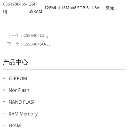
CSS12804SS-
QSPI
128Mbit
16Mbx8
SOP-8
1.8V
暂无
OJ
pSRAM
上一个：
CSS6404LS-LJ
下一个：
CSS6404SU-LE
产品中心
EEPROM
Nor Flash
NAND FLASH
RAM Memory
FRAM