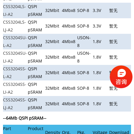
CSS3204LS-
QSPI
32Mbit
4Mbx8
SOP-8
3.3V
暂无
LI-A2
pSRAM
CSS3204LS-
QSPI
32Mbit
4Mbx8
SOP-8
3.3V
暂无
LJ-A2
pSRAM
CSS3204SU-
QSPI
USON-
32Mbit
4Mbx8
1.8V
暂无
L-A2
pSRAM
8
CSS3204SU-
QSPI
USON-
32Mbit
4Mbx8
1.8V
暂无
LI-A2
pSRAM
8
CSS3204SS-
QSPI
32Mbit
4Mbx8
SOP-8
1.8V
暂无
L-A2
pSRAM
CSS3204SS-
QSPI
32Mbit
4Mbx8
SOP-8
1.8V
暂无
LI-A2
pSRAM
CSS3204SS-
QSPI
32Mbit
4Mbx8
SOP-8
1.8V
暂无
LJ-A2
pSRAM
--64Mb QSPI pSRAM
--
Part
Product
Density
Org.
Pkg.
Voltage
Download