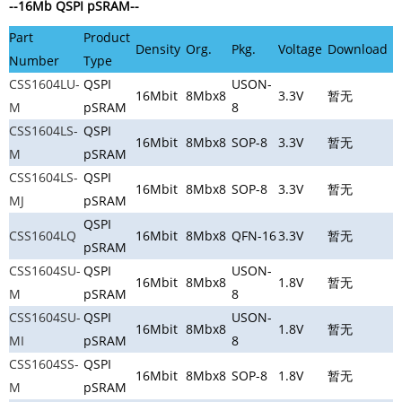
--16Mb QSPI pSRAM
--
Part
Product
Density
Org.
Pkg.
Voltage
Download
Number
Type
CSS1604LU-
QSPI
USON-
16Mbit
8Mbx8
3.3V
暂无
M
pSRAM
8
CSS1604LS-
QSPI
16Mbit
8Mbx8
SOP-8
3.3V
暂无
M
pSRAM
CSS1604LS-
QSPI
16Mbit
8Mbx8
SOP-8
3.3V
暂无
MJ
pSRAM
QSPI
CSS1604LQ
16Mbit
8Mbx8
QFN-16
3.3V
暂无
pSRAM
CSS1604SU-
QSPI
USON-
16Mbit
8Mbx8
1.8V
暂无
M
pSRAM
8
CSS1604SU-
QSPI
USON-
16Mbit
8Mbx8
1.8V
暂无
MI
pSRAM
8
CSS1604SS-
QSPI
16Mbit
8Mbx8
SOP-8
1.8V
暂无
M
pSRAM