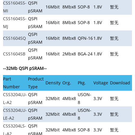
CSS1604SS-
QSPI
16Mbit
8Mbx8
SOP-8
1.8V
暂无
MI
pSRAM
CSS1604SS-
QSPI
16Mbit
8Mbx8
SOP-8
1.8V
暂无
MJ
pSRAM
QSPI
CSS1604SQ
16Mbit
8Mbx8
QFN-16
1.8V
暂无
pSRAM
QSPI
CSS1604SB
16Mbit
2Mbx8
BGA-24
1.8V
暂无
pSRAM
--32Mb QSPI pSRAM
--
Part
Product
Density
Org.
Pkg.
Voltage
Download
Number
Type
CSS3204LU-
QSPI
USON-
32Mbit
4Mbx8
3.3V
暂无
L-A2
pSRAM
8
CSS3204LU-
QSPI
USON-
32Mbit
4Mbx8
3.3V
暂无
LE-A2
pSRAM
8
CSS3204LS-
QSPI
32Mbit
4Mbx8
SOP-8
3.3V
暂无
L-A2
pSRAM