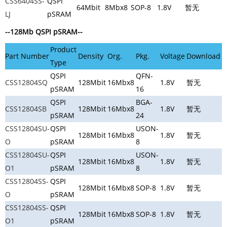
CSS6404SS-
QSPI
64Mbit
8Mbx8
SOP-8
1.8V
暂无
LJ
pSRAM
--128Mb QSPI pSRAM
--
Product
Part Number
Density
Org.
Pkg.
Voltage
Download
Type
QSPI
QFN-
CSS12804SQ
128Mbit
16Mbx8
1.8V
暂无
pSRAM
16
QSPI
BGA-
CSS12804SB
128Mbit
16Mbx8
1.8V
暂无
pSRAM
24
CSS12804SU-
QSPI
USON-
128Mbit
16Mbx8
1.8V
暂无
O
pSRAM
8
CSS12804SU-
QSPI
USON-
128Mbit
16Mbx8
1.8V
暂无
O1
pSRAM
8
CSS12804SS-
QSPI
128Mbit
16Mbx8
SOP-8
1.8V
暂无
O
pSRAM
CSS12804SS-
QSPI
128Mbit
16Mbx8
SOP-8
1.8V
暂无
O1
pSRAM