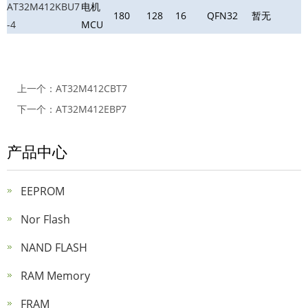
AT32M412KBU7
电机
180
128
16
QFN32
暂无
-4
MCU
上一个：
AT32M412CBT7
下一个：
AT32M412EBP7
产品中心
EEPROM
Nor Flash
NAND FLASH
RAM Memory
FRAM