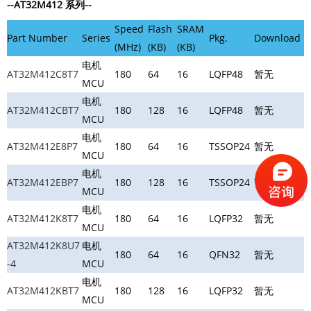
--AT32M412 系列
--
Speed
Flash
SRAM
Part Number
Series
Pkg.
Download
(MHz)
(KB)
(KB)
电机
AT32M412C8T7
180
64
16
LQFP48
暂无
MCU
电机
AT32M412CBT7
180
128
16
LQFP48
暂无
MCU
电机
AT32M412E8P7
180
64
16
TSSOP24
暂无
MCU
电机
AT32M412EBP7
180
128
16
TSSOP24
暂无
MCU
电机
AT32M412K8T7
180
64
16
LQFP32
暂无
MCU
AT32M412K8U7
电机
180
64
16
QFN32
暂无
-4
MCU
电机
AT32M412KBT7
180
128
16
LQFP32
暂无
MCU