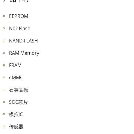
EEPROM
Nor Flash
NAND FLASH
RAM Memory
FRAM
eMMC
石英晶振
SOC芯片
模拟IC
传感器