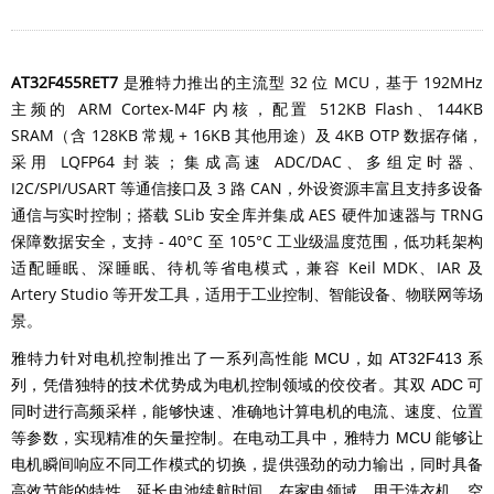
AT32F455RET7
是雅特力推出的主流型 32 位 MCU，基于 192MHz
主频的 ARM Cortex-M4F 内核，配置 512KB Flash、144KB
SRAM（含 128KB 常规 + 16KB 其他用途）及 4KB OTP 数据存储，
采用 LQFP64 封装；集成高速 ADC/DAC、多组定时器、
I2C/SPI/USART 等通信接口及 3 路 CAN，外设资源丰富且支持多设备
通信与实时控制；搭载 SLib 安全库并集成 AES 硬件加速器与 TRNG
保障数据安全，支持 - 40°C 至 105°C 工业级温度范围，低功耗架构
适配睡眠、深睡眠、待机等省电模式，兼容 Keil MDK、IAR 及
Artery Studio 等开发工具，适用于工业控制、智能设备、物联网等场
景。
雅特力针对电机控制推出了一系列高性能 MCU，如 AT32F413 系
列，凭借独特的技术优势成为电机控制领域的佼佼者。其双 ADC 可
同时进行高频采样，能够快速、准确地计算电机的电流、速度、位置
等参数，实现精准的矢量控制。在电动工具中，雅特力 MCU 能够让
电机瞬间响应不同工作模式的切换，提供强劲的动力输出，同时具备
高效节能的特性，延长电池续航时间。在家电领域，用于洗衣机、空