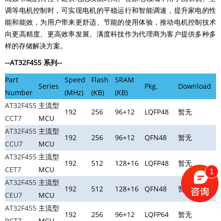
调等电机控制时，可实现电机的平稳运行和智能调速，提升家电的性
能和能效，为用户带来更舒适、节能的使用体验，推动电机控制技术
向更高精度、更高效率发展。满度科技作为代理商为客户提供多种多
样的存储解决方案。
--AT32F455 系列
--
Part
Speed
Flash
SRAM
Series
Pkg.
Download
Number
(MHz)
(KB)
(KB)
AT32F455
主流型
192
256
96+12
LQFP48
暂无
CCT7
MCU
AT32F455
主流型
192
256
96+12
QFN48
暂无
CCU7
MCU
AT32F455
主流型
192
512
128+16
LQFP48
暂无
CET7
MCU
1
AT32F455
主流型
192
512
128+16
QFN48
暂无
CEU7
MCU
AT32F455
主流型
192
256
96+12
LQFP64
暂无
RCT7
MCU