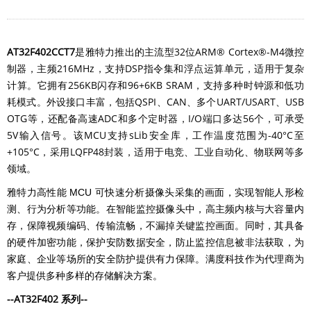
AT32F402CCT7
是雅特力推出的主流型32位ARM® Cortex®-M4微控
制器，主频216MHz，支持DSP指令集和浮点运算单元，适用于复杂
计算。它拥有256KB闪存和96+6KB SRAM，支持多种时钟源和低功
耗模式。外设接口丰富，包括QSPI、CAN、多个UART/USART、USB
OTG等，还配备高速ADC和多个定时器，I/O端口多达56个，可承受
5V输入信号。该MCU支持sLib安全库，工作温度范围为-40°C至
+105°C，采用LQFP48封装，适用于电竞、工业自动化、物联网等多
领域。
雅特力高性能 MCU 可快速分析摄像头采集的画面，实现智能人形检
测、行为分析等功能。在智能监控摄像头中，高主频内核与大容量内
存，保障视频编码、传输流畅，不漏掉关键监控画面。同时，其具备
的硬件加密功能，保护安防数据安全，防止监控信息被非法获取，为
家庭、企业等场所的安全防护提供有力保障。满度科技作为代理商为
客户提供多种多样的存储解决方案。
--AT32F402 系列
--