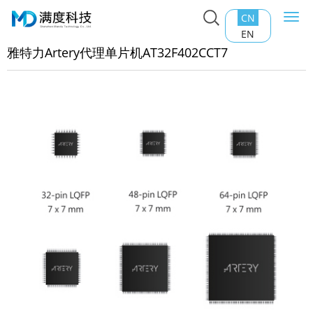
CN
Togg
主页
>
产品中心
>
SOC芯片
>
雅特力Artery代理单片机
navi
EN
32F402CCT7
雅特力Artery代理单片机AT32F402CCT7