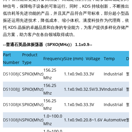
钟信号，保障电子设备的可靠运行。同时，KDS 持续创新，不断推出
低功耗等先进功能的产品，并且其产品符合严苛标准，部分超小型晶
振还运用先进技术，降低成本、缩小体积。满度科技作为代理商，依
托 KDS 晶振的卓越品质和自身的专业能力，为客户提供多样化存储产
品方案，助力客户在各自领域取得成功。
--普通石英晶体振荡器（SPXO(MHz)） 1.1x0.9--
Part
Product
Frequency
Size (mm)
Voltage
Temp
Do
Number
Type
156.25
DS1008JC
SPXO(Mhz)
1.1x0.9x0.3
3.3V
Industrial
暂
Mhz
156.25
DS1008JJ
SPXO(Mhz)
1.1x0.9x0.3
2.5V/3.3V
Industrial
暂
Mhz
156.25
DS1008JK
SPXO(Mhz)
1.1x0.9x0.3
3.3V
Industrial
暂
Mhz
1.0~100.0
DS1008JN
SPXO(Mhz)
1.1x0.9x0.2
0.8~1.6V
Automotive
暂
Mhz
1.0~100.0