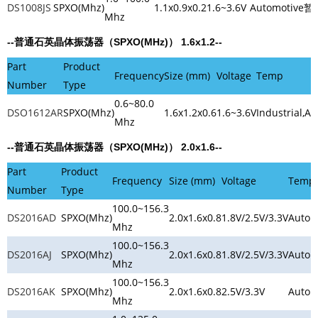
DS1008JS
SPXO(Mhz)
1.1x0.9x0.2
1.6~3.6V
Automotive
暂
Mhz
--普通石英晶体振荡器（SPXO(MHz)） 1.6x1.2--
Part
Product
Frequency
Size (mm)
Voltage
Temp
Number
Type
0.6~80.0
DSO1612AR
SPXO(Mhz)
1.6x1.2x0.6
1.6~3.6V
Industrial,A
Mhz
--普通石英晶体振荡器（SPXO(MHz)） 2.0x1.6--
Part
Product
Frequency
Size (mm)
Voltage
Temp
Number
Type
100.0~156.3
DS2016AD
SPXO(Mhz)
2.0x1.6x0.8
1.8V/2.5V/3.3V
Autom
Mhz
100.0~156.3
DS2016AJ
SPXO(Mhz)
2.0x1.6x0.8
1.8V/2.5V/3.3V
Autom
Mhz
100.0~156.3
DS2016AK
SPXO(Mhz)
2.0x1.6x0.8
2.5V/3.3V
Autom
Mhz