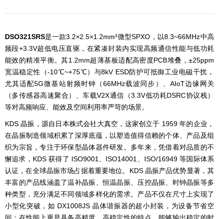
DSO321SRS
是一款3.2×2.5×1.2mm³微型SPXO，以8.3~66MHz中高
频段+3.3V超低电压直驱，在紧凑封装内实现高频通信性能与低功耗
能效的精准平衡。其1.2mm超薄基板适配高密度PCB堆叠，±25ppm
宽温稳定性（-10℃~+75℃）与8kV ESD防护可抵御工业电磁干扰，
尤其适配5G微基站射频时钟（66MHz载波同步）、AIoT边缘网关
（多传感器高速聚合）、车载V2X通信（3.3V低功耗DSRC协议栈）
等对高频响应、能效及空间利用率严苛的场景。
KDS 晶振，源自日本株式会社大真空，这家创立于 1959 年的企业，
在晶振制造领域积累了深厚底蕴，以塑造值得信赖的个体、产品及组
织为宗旨，专注于环保型晶体器件研发。多年来，凭借着对品质的不
懈追求，KDS 获得了 ISO9001、ISO14001、ISO/16949 等国际体系
认证，在全球晶振市场占据着重要地位。KDS 晶振产品优势显著，其
丰富的产品线涵盖了温补晶振、恒温晶振、压控晶振、时钟晶振等多
种类型，充分满足不同领域多样化的需求。产品不仅在尺寸上实现了
小型化突破，如 DX1008JS 晶体谐振器的超小封装，为设备节省空
间；在性能上更是具备高精度、高稳定性的特点，能够输出稳定的时