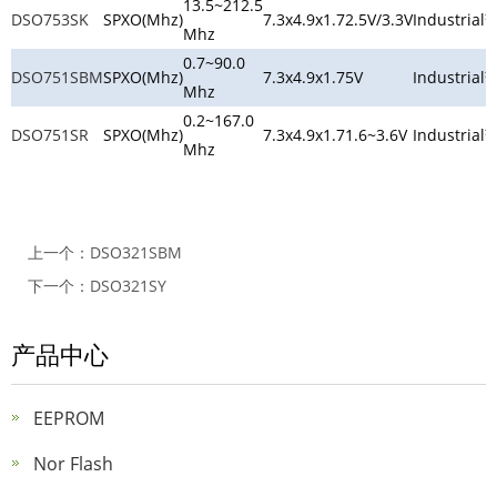
13.5~212.5
DSO753SK
SPXO(Mhz)
7.3x4.9x1.7
2.5V/3.3V
Industrial
Mhz
0.7~90.0
DSO751SBM
SPXO(Mhz)
7.3x4.9x1.7
5V
Industrial
Mhz
0.2~167.0
DSO751SR
SPXO(Mhz)
7.3x4.9x1.7
1.6~3.6V
Industrial
Mhz
上一个：
DSO321SBM
下一个：
DSO321SY
产品中心
EEPROM
Nor Flash