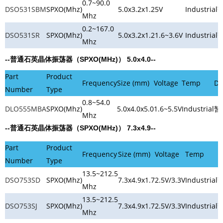
0.7~90.0
DSO531SBM
SPXO(Mhz)
5.0x3.2x1.2
5V
Industrial
Mhz
0.2~167.0
DSO531SR
SPXO(Mhz)
5.0x3.2x1.2
1.6~3.6V
Industrial
Mhz
--普通石英晶体振荡器（SPXO(MHz)） 5.0x4.0--
Part
Product
Frequency
Size (mm)
Voltage
Temp
Do
Number
Type
0.8~54.0
DLO555MBA
SPXO(Mhz)
5.0x4.0x5.0
1.6~5.5V
Industrial
暂
Mhz
--普通石英晶体振荡器（SPXO(MHz)） 7.3x4.9--
Part
Product
Frequency
Size (mm)
Voltage
Temp
D
Number
Type
13.5~212.5
DSO753SD
SPXO(Mhz)
7.3x4.9x1.7
2.5V/3.3V
Industrial
Mhz
13.5~212.5
DSO753SJ
SPXO(Mhz)
7.3x4.9x1.7
2.5V/3.3V
Industrial
Mhz