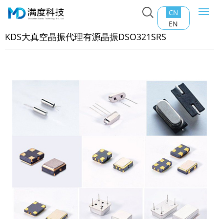
CN
Togg
主页
>
产品中心
>
石英晶振
>
KDS大真空晶振代理有源晶振
navi
EN
O321SRS
KDS大真空晶振代理有源晶振DSO321SRS