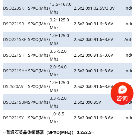
13.5~167.0
DSO223SK
SPXO(Mhz)
2.5x2.0x1.0
2.5V/3.3V
Indus
Mhz
0.2~125.0
DSO221SR
SPXO(Mhz)
2.5x2.0x0.9
1.6~3.6V
Indus
Mhz
1.0~125.0
DSO221SXF
SPXO(Mhz)
2.5x2.0x0.9
1.6~3.6V
Auto
Mhz
3.5~52.0
DSO221SH
SPXO(Mhz)
2.5x2.0x0.9
1.6~3.6V
Indus
Mhz
2.0~54.0
DSO221SHH
SPXO(Mhz)
2.5x2.0x0.9
1.6~3.6V
Indus
Mhz
1.0~125.0
DS2520AS
SPXO(Mhz)
2.5x2.0x0.9
1.6~3.6V
Auto
Mhz
3.3~52.0
DSO221SBM
SPXO(Mhz)
2.5x2.0x0.9
5V
Indus
Mhz
1.0~8.5
DSO221SY
SPXO(Mhz)
2.5x2.0x0.9
1.6~3.6V
Indus
Mhz
--普通石英晶体振荡器（SPXO(MHz)） 3.2x2.5--