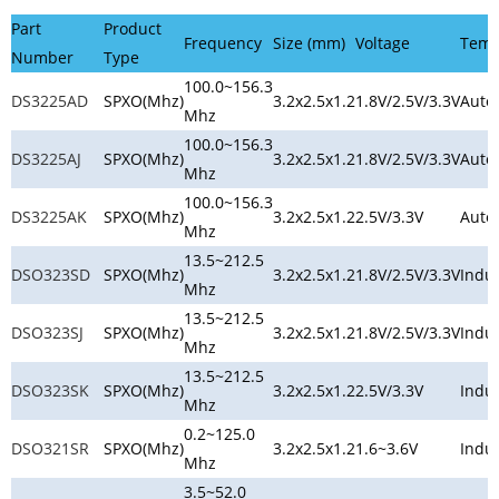
Part
Product
Frequency
Size (mm)
Voltage
Tem
Number
Type
100.0~156.3
DS3225AD
SPXO(Mhz)
3.2x2.5x1.2
1.8V/2.5V/3.3V
Auto
Mhz
100.0~156.3
DS3225AJ
SPXO(Mhz)
3.2x2.5x1.2
1.8V/2.5V/3.3V
Auto
Mhz
100.0~156.3
DS3225AK
SPXO(Mhz)
3.2x2.5x1.2
2.5V/3.3V
Auto
Mhz
13.5~212.5
DSO323SD
SPXO(Mhz)
3.2x2.5x1.2
1.8V/2.5V/3.3V
Indus
Mhz
13.5~212.5
DSO323SJ
SPXO(Mhz)
3.2x2.5x1.2
1.8V/2.5V/3.3V
Indus
Mhz
13.5~212.5
DSO323SK
SPXO(Mhz)
3.2x2.5x1.2
2.5V/3.3V
Indus
Mhz
0.2~125.0
DSO321SR
SPXO(Mhz)
3.2x2.5x1.2
1.6~3.6V
Indus
Mhz
3.5~52.0