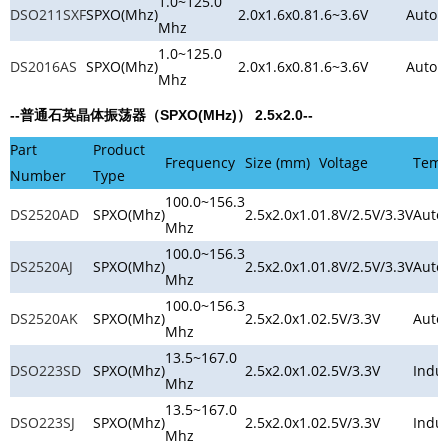
1.0~125.0
DSO211SXF
SPXO(Mhz)
2.0x1.6x0.8
1.6~3.6V
Autom
Mhz
1.0~125.0
DS2016AS
SPXO(Mhz)
2.0x1.6x0.8
1.6~3.6V
Autom
Mhz
--普通石英晶体振荡器（SPXO(MHz)） 2.5x2.0--
Part
Product
Frequency
Size (mm)
Voltage
Tem
Number
Type
100.0~156.3
DS2520AD
SPXO(Mhz)
2.5x2.0x1.0
1.8V/2.5V/3.3V
Auto
Mhz
100.0~156.3
DS2520AJ
SPXO(Mhz)
2.5x2.0x1.0
1.8V/2.5V/3.3V
Auto
Mhz
100.0~156.3
DS2520AK
SPXO(Mhz)
2.5x2.0x1.0
2.5V/3.3V
Auto
Mhz
13.5~167.0
DSO223SD
SPXO(Mhz)
2.5x2.0x1.0
2.5V/3.3V
Indus
Mhz
13.5~167.0
DSO223SJ
SPXO(Mhz)
2.5x2.0x1.0
2.5V/3.3V
Indus
Mhz