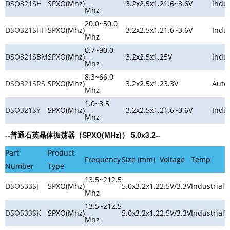
DSO321SH
SPXO(Mhz)
3.2x2.5x1.2
1.6~3.6V
Indus
Mhz
20.0~50.0
DSO321SHH
SPXO(Mhz)
3.2x2.5x1.2
1.6~3.6V
Indus
Mhz
0.7~90.0
DSO321SBM
SPXO(Mhz)
3.2x2.5x1.2
5V
Indus
Mhz
8.3~66.0
DSO321SRS
SPXO(Mhz)
3.2x2.5x1.2
3.3V
Auto
Mhz
1.0~8.5
DSO321SY
SPXO(Mhz)
3.2x2.5x1.2
1.6~3.6V
Indus
Mhz
--普通石英晶体振荡器（SPXO(MHz)） 5.0x3.2--
Part
Product
Frequency
Size (mm)
Voltage
Temp
D
Number
Type
13.5~212.5
DSO533SJ
SPXO(Mhz)
5.0x3.2x1.2
2.5V/3.3V
Industrial
Mhz
13.5~212.5
DSO533SK
SPXO(Mhz)
5.0x3.2x1.2
2.5V/3.3V
Industrial
Mhz