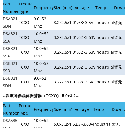
Part
Product
Frequency
Size (mm)
Voltage
Temp
Downl
Number
Type
DSA321
9.6~52
TCXO
3.2x2.5x1.0
1.68~3.5V
Industrial
暂无
SDN
Mhz
DSA321
10.0~52
TCXO
3.2x2.5x1.0
1.62~3.63V
Industrial
暂无
SSA
Mhz
DSB321
10.0~52
TCXO
3.2x2.5x1.0
1.62~3.63V
Industrial
暂无
SSA
Mhz
DSB321
10.0~52
TCXO
3.2x2.5x1.0
1.62~3.63V
Industrial
暂无
SSB
Mhz
DSB321
9.6~52
TCXO
3.2x2.5x1.0
1.68~3.5V
Industrial
暂无
SDN
Mhz
--温度补偿晶体振荡器（TCXO）
5.0x3.2
--
Part
Product
Frequency
Size (mm)
Voltage
Temp
Downlo
Number
Type
DSA535
10.0~52
TCXO
5.0x3.2x1.5
2.3~3.63V
Industrial
暂无
SGA
Mhz