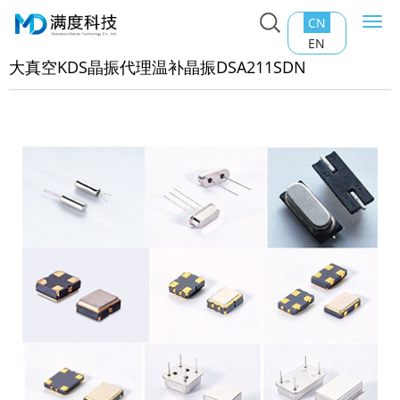
CN
Togg
主页
>
产品中心
>
石英晶振
>
大真空KDS晶振代理温补晶振
navi
EN
A211SDN
大真空KDS晶振代理温补晶振DSA211SDN