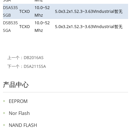
DSA535
10.0~52
TCXO
5.0x3.2x1.5
2.3~3.63V
Industrial
暂无
SGB
Mhz
DSB535
10.0~52
TCXO
5.0x3.2x1.5
2.3~3.63V
Industrial
暂无
SGA
Mhz
上一个：
DB2016AS
下一个：
DSA211SSA
产品中心
EEPROM
Nor Flash
NAND FLASH