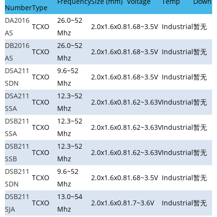
Frequency
Size (mm)
Voltage
Temp
Downl
Number
Type
DA2016
26.0~52
TCXO
2.0x1.6x0.8
1.68~3.5V
Industrial
暂无
AS
Mhz
DB2016
26.0~52
TCXO
2.0x1.6x0.8
1.68~3.5V
Industrial
暂无
AS
Mhz
DSA211
9.6~52
TCXO
2.0x1.6x0.8
1.68~3.5V
Industrial
暂无
SDN
Mhz
DSA211
12.3~52
TCXO
2.0x1.6x0.8
1.62~3.63V
Industrial
暂无
SSA
Mhz
DSB211
12.3~52
TCXO
2.0x1.6x0.8
1.62~3.63V
Industrial
暂无
SSA
Mhz
DSB211
12.3~52
TCXO
2.0x1.6x0.8
1.62~3.63V
Industrial
暂无
SSB
Mhz
DSB211
9.6~52
TCXO
2.0x1.6x0.8
1.68~3.5V
Industrial
暂无
SDN
Mhz
DSB211
13.0~54
TCXO
2.0x1.6x0.8
1.7~3.6V
Industrial
暂无
SJA
Mhz