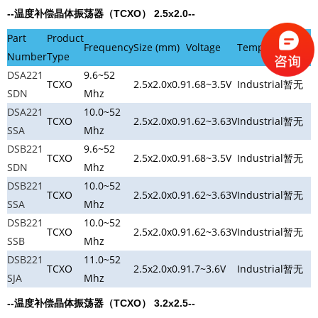
--温度补偿晶体振荡器（TCXO）
2.5x2.0
--
Part
Product
Frequency
Size (mm)
Voltage
Temp
Downl
Number
Type
DSA221
9.6~52
TCXO
2.5x2.0x0.9
1.68~3.5V
Industrial
暂无
SDN
Mhz
DSA221
10.0~52
TCXO
2.5x2.0x0.9
1.62~3.63V
Industrial
暂无
SSA
Mhz
DSB221
9.6~52
TCXO
2.5x2.0x0.9
1.68~3.5V
Industrial
暂无
SDN
Mhz
DSB221
10.0~52
TCXO
2.5x2.0x0.9
1.62~3.63V
Industrial
暂无
SSA
Mhz
DSB221
10.0~52
TCXO
2.5x2.0x0.9
1.62~3.63V
Industrial
暂无
SSB
Mhz
DSB221
11.0~52
TCXO
2.5x2.0x0.9
1.7~3.6V
Industrial
暂无
SJA
Mhz
--温度补偿晶体振荡器（TCXO）
3.2x2.5
--