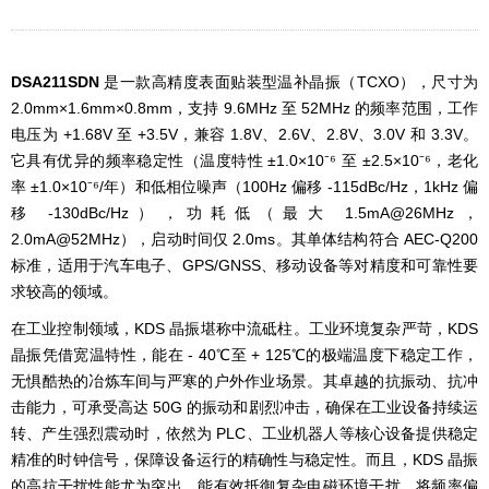
DSA211SDN
是一款高精度表面贴装型温补晶振（TCXO），尺寸为
2.0mm×1.6mm×0.8mm，支持 9.6MHz 至 52MHz 的频率范围，工作
电压为 +1.68V 至 +3.5V，兼容 1.8V、2.6V、2.8V、3.0V 和 3.3V。
它具有优异的频率稳定性（温度特性 ±1.0×10⁻⁶ 至 ±2.5×10⁻⁶，老化
率 ±1.0×10⁻⁶/年）和低相位噪声（100Hz 偏移 -115dBc/Hz，1kHz 偏
移 -130dBc/Hz），功耗低（最大 1.5mA@26MHz，
2.0mA@52MHz），启动时间仅 2.0ms。其单体结构符合 AEC-Q200
标准，适用于汽车电子、GPS/GNSS、移动设备等对精度和可靠性要
求较高的领域。
在工业控制领域，KDS 晶振堪称中流砥柱。工业环境复杂严苛，KDS
晶振凭借宽温特性，能在 - 40℃至 + 125℃的极端温度下稳定工作，
无惧酷热的冶炼车间与严寒的户外作业场景。其卓越的抗振动、抗冲
击能力，可承受高达 50G 的振动和剧烈冲击，确保在工业设备持续运
转、产生强烈震动时，依然为 PLC、工业机器人等核心设备提供稳定
精准的时钟信号，保障设备运行的精确性与稳定性。而且，KDS 晶振
的高抗干扰性能尤为突出，能有效抵御复杂电磁环境干扰，将频率偏