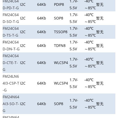
FM24C64
1.7V-
-40℃
I2C
64Kb
PDIP8
暂无
D-PD-T-G
5.5V
～85℃
FM24C64
1.7V-
-40℃
I2C
64Kb
SOP8
暂无
D-SO-T-G
5.5V
～85℃
FM24C64
1.7V-
-40℃
I2C
64Kb
TSSOP8
暂无
D-TS-T-G
5.5V
～85℃
F
M24C64
1.7V-
-40℃
I2C
64Kb
TDFN8
暂无
D-DN-T-G
5.5V
～85℃
FM24C64
1.7V-
-40℃
D-CTE-T-
I2C
64Kb
WLCSP4
暂无
5.5V
～85℃
G
FM24LN6
1.7V-
-40℃
4I3-CSP-T
I2C
64Kb
WLCSP4
暂无
5.5V
～85℃
-G
FM24N64
1.7V-
-40℃
AI3-SO-T-
I2C
64Kb
SOP8
暂无
5.5V
～85℃
G
FM24N64