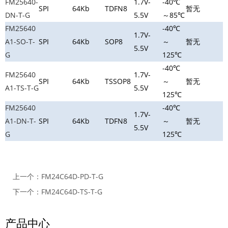
FM25640-
1.7V-
-40℃
SPI
64Kb
TDFN8
暂无
DN-T-G
5.5V
～85℃
FM25640
-40℃
1.7V-
A1-SO-T-
SPI
64Kb
SOP8
～
暂无
5.5V
G
125℃
-40℃
FM25640
1.7V-
SPI
64Kb
TSSOP8
～
暂无
A1-TS-T-G
5.5V
125℃
FM25640
-40℃
1.7V-
A1-DN-T-
SPI
64Kb
TDFN8
～
暂无
5.5V
G
125℃
上一个：
FM24C64D-PD-T-G
下一个：
FM24C64D-TS-T-G
产品中心