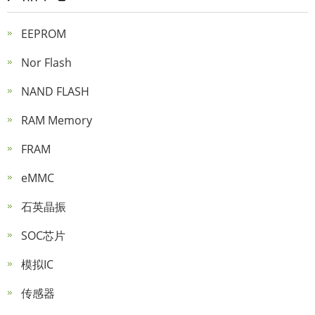
EEPROM
Nor Flash
NAND FLASH
RAM Memory
FRAM
eMMC
石英晶振
SOC芯片
模拟IC
传感器