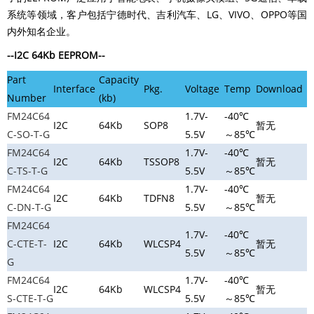
系统等领域，客户包括宁德时代、吉利汽车、LG、VIVO、OPPO等国
内外知名企业。
--I2C
64Kb
EEPROM--
Part
Capacity
Interface
Pkg.
Voltage
Temp
Download
Number
(kb)
FM24C64
1.7V-
-40℃
I2C
64Kb
SOP8
暂无
C-SO-T-G
5.5V
～85℃
FM24C64
1.7V-
-40℃
I2C
64Kb
TSSOP8
暂无
C-TS-T-G
5.5V
～85℃
FM24C64
1.7V-
-40℃
I2C
64Kb
TDFN8
暂无
C-DN-T-G
5.5V
～85℃
FM24C64
1.7V-
-40℃
C-CTE-T-
I2C
64Kb
WLCSP4
暂无
5.5V
～85℃
G
FM24C64
1.7V-
-40℃
I2C
64Kb
WLCSP4
暂无
S-CTE-T-G
5.5V
～85℃