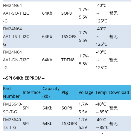
FM24N64
-40℃
1.7V-
AA1-SO-T
I2C
64Kb
SOP8
～
暂无
5.5V
-G
125℃
FM24N64
-40℃
1.7V-
AA1-TS-T-
I2C
64Kb
TSSOP8
～
暂无
5.5V
G
125℃
FM24N64
-40℃
1.7V-
AA1-DN-T
I2C
64Kb
TDFN8
～
暂无
5.5V
-G
125℃
--SPI 64Kb EEPROM--
Part
Capacity
Interface
Pkg.
Voltage
Temp
Download
Number
(kb)
FM25640-
1.7V-
-40℃
SPI
64Kb
SOP8
暂无
SO-T-G
5.5V
～85℃
FM25640-
1.7V-
-40℃
SPI
64Kb
TSSOP8
暂无
TS-T-G
5.5V
～85℃