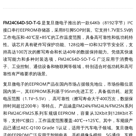
FM24C64D-SO-T-G
是复旦微电子推出的一款64Kb（8192字节）I²C
接口串行EEPROM存储器，采用8引脚SOP封装。它支持1.7V至5.5V的
工作电压和-40℃至+85℃的工作温度范围，具备高可靠性和低功耗特
性。该芯片具有硬件写保护功能、128位唯一ID和32字节安全区，支
持高达100万次的擦写寿命和长达40年的数据保持能力。凭借其快速
读写能力和多种封装选项，FM24C64D-SO-T-G 广泛应用于消费电
子、工业控制、通信设备和物联网等领域，特别适合对低功耗和高可
靠性有严格要求的场景。
复旦微电子的EEPROM产品在国内市场占据领先地位，市场份额位居
国内第一。其EEPROM系列基于95nm先进工艺，具备低功耗、超宽
电压范围（1.1V~5.5V）、高可靠性（擦写寿命大于400万次，数据保
持时间超过200年）等特点。产品涵盖FM24N/FM24LN/FM25N系列
和FM24C/FM25系列车规级EEPROM，容量从32Kbit到128Kbit不
等，支持I²C接口，工作温度范围覆盖-40℃~+125℃。其中，车规级产
品已通过AEC-Q100 Grade 1认证，适用于汽车电子领域。复旦微电
子的EEPROM广泛应用于智能电表、手机摄像头模组、5G通信、车载