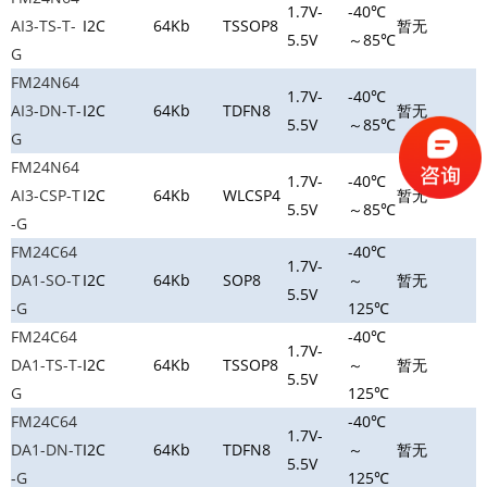
1.7V-
-40℃
AI3-TS-T-
I2C
64Kb
TSSOP8
暂无
5.5V
～85℃
G
FM24N64
1.7V-
-40℃
AI3-DN-T-
I2C
64Kb
TDFN8
暂无
5.5V
～85℃
G
FM24N64
1.7V-
-40℃
AI3-CSP-T
I2C
64Kb
WLCSP4
暂无
5.5V
～85℃
-G
FM24C64
-40℃
1.7V-
DA1-SO-T
I2C
64Kb
SOP8
～
暂无
5.5V
-G
125℃
FM24C64
-40℃
1.7V-
DA1-TS-T-
I2C
64Kb
TSSOP8
～
暂无
5.5V
G
125℃
FM24C64
-40℃
1.7V-
DA1-DN-T
I2C
64Kb
TDFN8
～
暂无
5.5V
-G
125℃