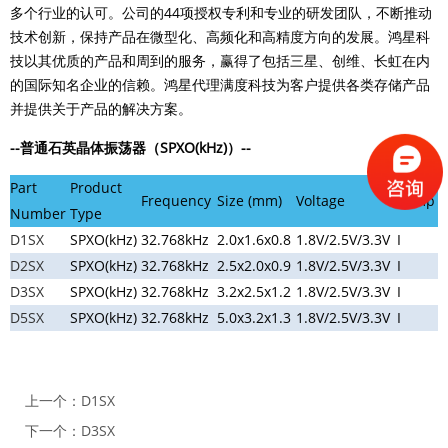
多个行业的认可。公司的44项授权专利和专业的研发团队，不断推动
技术创新，保持产品在微型化、高频化和高精度方向的发展。鸿星科
技以其优质的产品和周到的服务，赢得了包括三星、创维、长虹在内
的国际知名企业的信赖。鸿星代理满度科技为客户提供各类存储产品
并提供关于产品的解决方案。
--普通石英晶体振荡器（SPXO(kHz)）--
Part
Product
Frequency
Size (mm)
Voltage
Temp
Number
Type
D1SX
SPXO(kHz)
32.768kHz
2.0x1.6x0.8
1.8V/2.5V/3.3V
I
D2SX
SPXO(kHz)
32.768kHz
2.5x2.0x0.9
1.8V/2.5V/3.3V
I
D3SX
SPXO(kHz)
32.768kHz
3.2x2.5x1.2
1.8V/2.5V/3.3V
I
D5SX
SPXO(kHz)
32.768kHz
5.0x3.2x1.3
1.8V/2.5V/3.3V
I
上一个：
D1SX
下一个：
D3SX