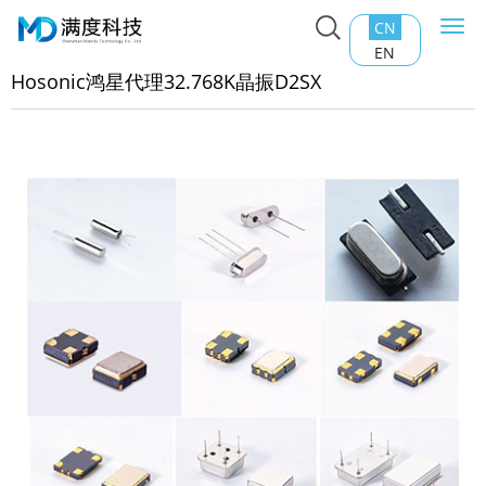
CN
Togg
主页
>
产品中心
>
石英晶振
>
Hosonic鸿星代理32.768K晶
navi
EN
2SX
Hosonic鸿星代理32.768K晶振D2SX