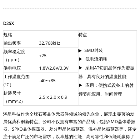
D2SX
规格
特点
输出频率
32.768kHz
▶ SMD封装
频率稳定度
±25
▶ 低电流消耗
（ppm）
▶ 采用AT切割晶体作为谐振
供电电压
1.8V/2.8V/3.3V
工作温度范围
器，具有良好的温度性能
-40~+85
(°C）
▶ 应用：便携式设备上的射
封装尺寸
频节能应用、时间管理
2.5 x 2.0 x 0.9
（mm^2）
鸿星科技作为全球石英晶体元器件领域的领先企业，展现出显著的发
展优势和创新特点。公司不仅拥有丰富的产品线，包括SMD晶体谐振
器、SPXO晶体振荡器、差分型晶体振荡器、温补晶体振荡器等，还专
注于满足广泛的市场需求，以卓越的性能、高可靠性和低能耗赢得了