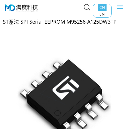
CN
Togg
主页
>
产品中心
>
EEPROM
>
ST意法 SPI Serial EEPROM
navi
EN
5256-A125DW3TP
ST意法 SPI Serial EEPROM M95256-A125DW3TP