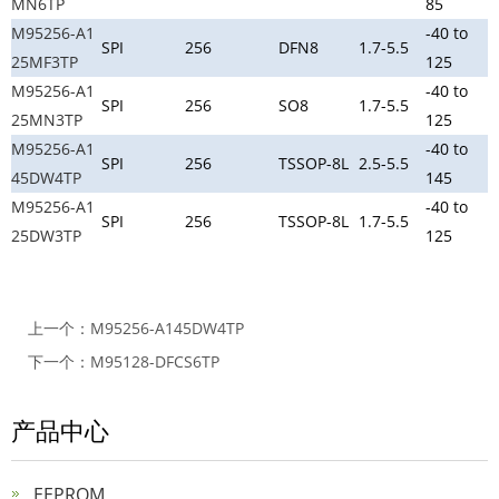
MN6TP
85
M95256-A1
-40 to
SPI
256
DFN8
1.7-5.5
25MF3TP
125
M95256-A1
-40 to
SPI
256
SO8
1.7-5.5
25MN3TP
125
M95256-A1
-40 to
SPI
256
TSSOP-8L
2.5-5.5
45DW4TP
145
M95256-A1
-40 to
SPI
256
TSSOP-8L
1.7-5.5
25DW3TP
125
上一个：
M95256-A145DW4TP
下一个：
M95128-DFCS6TP
产品中心
EEPROM