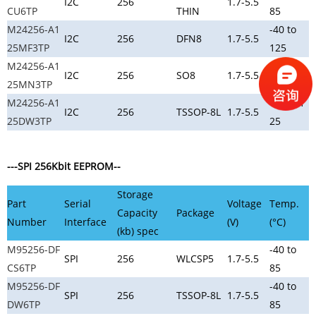
I2C
256
1.7-5.5
CU6TP
THIN
85
M24256-A1
-40 to
I2C
256
DFN8
1.7-5.5
25MF3TP
125
M24256-A1
-40 to
I2C
256
SO8
1.7-5.5
25MN3TP
125
M24256-A1
-40 to 1
I2C
256
TSSOP-8L
1.7-5.5
25DW3TP
25
---SPI 256Kbit EEPROM--
Storage
Part
Serial
Voltage
Temp.
Capacity
Package
Number
Interface
(V)
(°C)
(kb) spec
M95256-DF
-40 to
SPI
256
WLCSP5
1.7-5.5
CS6TP
85
M95256-DF
-40 to
SPI
256
TSSOP-8L
1.7-5.5
DW6TP
85