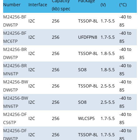
Capacity
Package
Number
Interface
(V)
(°C)
(kb) spec
M24256-BF
-40 to
I2C
256
TSSOP-8L
1.7-5.5
DW6TP
85
M24256-BF
-40 to
I2C
256
UFDFPN8
1.7-5.5
MC6TP
85
M24256-BR
-40 to
I2C
256
TSSOP-8L
1.8-5.5
DW6TP
85
M24256-BR
-40 to
I2C
256
SO8
1.8-5.5
MN6TP
85
M24256-BW
-40 to
I2C
256
TSSOP-8L
2.5-5.5
DW6TP
85
M24256-BW
-40 to
I2C
256
SO8
2.5-5.5
MN6TP
85
M24256-DF
-40 to
I2C
256
WLCSP5
1.7-5.5
CS6TP
85
M24256-DF
-40 to
I2C
256
TSSOP-8L
1.7-5.5
DW6TP
85