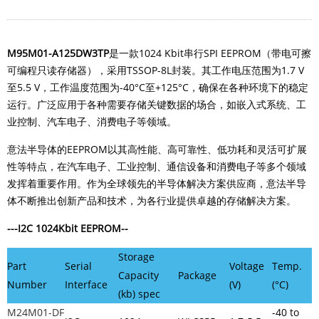
M95M01-A125DW3TP
是一款1024 Kbit串行SPI EEPROM（带电可擦
可编程只读存储器），采用TSSOP-8L封装。
其工作电压范围为1.7 V
至5.5 V，工作温度范围为-40°C至+125°C，确保在各种环境下的稳定
运行。
广泛应用于各种需要存储关键数据的场合，如嵌入式系统、工
业控制、汽车电子、消费电子等领域。
意法半导体的EEPROM以其高性能、高可靠性、低功耗和灵活可扩展
性等特点，在汽车电子、工业控制、通信设备和消费电子等多个领域
发挥着重要作用。作为全球领先的半导体解决方案供应商，意法半导
体不断推出创新产品和技术，为各行业提供卓越的存储解决方案。
---I2C 1024Kbit EEPROM--
Storage
Part
Serial
Voltage
Temp.
Capacity
Package
Number
Interface
(V)
(°C)
(kb) spec
M24M01-DF
-40 to