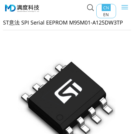
CN
Togg
主页
>
产品中心
>
EEPROM
>
ST意法 SPI Serial EEPROM
navi
EN
5M01-A125DW3TP
ST意法 SPI Serial EEPROM M95M01-A125DW3TP