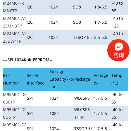
M24M01-R
-40 to
I2C
1024
SO8
1.8-5.5
MN6TP
85
M24M01-A1
-40 to
I2C
1024
SO8
1.7-5.5
25MN3TP
125
M24M01-A1
-40 to
I2C
1024
TSSOP-8L
2.5-5.5
25DW4TP
125
---SPI 1024Kbit EEPROM--
Storage
Part
Serial
Voltage
Temp.
Capacity (kb)
Package
Number
Interface
(V)
(°C)
spec
M95M01-DF
-40 to
SPI
1024
WLCSP5
1.7-5.5
CS6TP
85
M95M01-DF
WLCSP5
-40 to
SPI
1024
1.7-5.5
CU6TP
THIN
85
M95M01-DF
-40 to
SPI
1024
TSSOP-8L
1.7-5.5