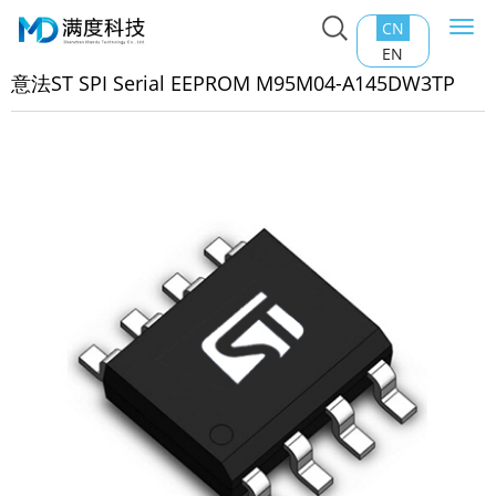
CN
Togg
主页
>
产品中心
>
EEPROM
>
意法ST SPI Serial EEPROM
navi
EN
5M04-A145DW3TP
意法ST SPI Serial EEPROM M95M04-A145DW3TP