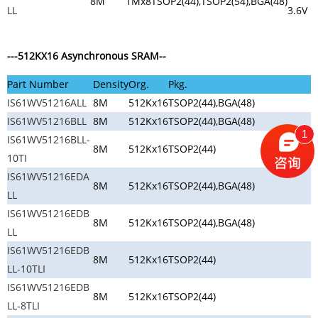
8M
1Mx8
TSOP2(44),TSOP2(54),BGA(48)
LL
3.6V
---512KX16
Asynchronous SRAM
--
Part Number
Density
Org.
Pkg.
IS61WV51216ALL
8M
512Kx16
TSOP2(44),BGA(48)
IS61WV51216BLL
8M
512Kx16
TSOP2(44),BGA(48)
1
IS61WV51216BLL-
8M
512Kx16
TSOP2(44)
10TI
IS61WV51216EDA
8M
512Kx16
TSOP2(44),BGA(48)
LL
IS61WV51216EDB
8M
512Kx16
TSOP2(44),BGA(48)
LL
IS61WV51216EDB
8M
512Kx16
TSOP2(44)
LL-10TLI
IS61WV51216EDB
8M
512Kx16
TSOP2(44)
LL-8TLI